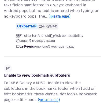
text fields manifested in 2 ways: keyboard in
Android pops but no text is entered when typing, or
no keyboard pops. The…
(читать ещё)
Открытый
4
240
Firefox for Android
Web compatibility
задан 5 месяцев назад
Le Peeps
отвечено
5 месяцев назад
Unable to view bookmark subfolders
Fx 148.0 Galaxy A14 5G Unable to view the
subfolders in the bookmarks folder when I add or
edit bookmarks: three vertical dot icon > bookmark
page > edit > boo…
(читать ещё)