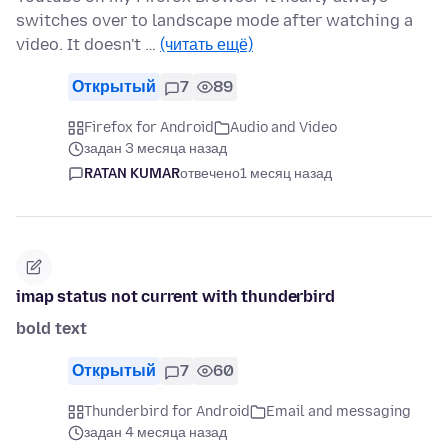
switches over to landscape mode after watching a
video. It doesn't …
(читать ещё)
Открытый
7
89
Firefox for Android
Audio and Video
задан 3 месяца назад
RATAN KUMAR
отвечено
1 месяц назад
imap status not current with thunderbird
bold text
Открытый
7
60
Thunderbird for Android
Email and messaging
задан 4 месяца назад