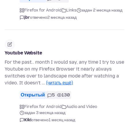
Firefox for Android
Links
задан 2 месяца назад
jbr
отвечено
2 месяца назад
Youtube Website
For the past.. month I would say, any time I try to use
Youtube on my Firefox Browser it nearly always
switches over to landscape mode after watching a
video. It doesn't …
(читать ещё)
Открытый
5
130
Firefox for Android
Audio and Video
задан 3 месяца назад
Kiki
отвечено
1 месяц назад