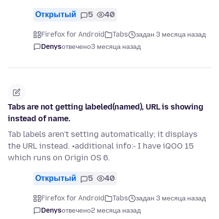
Открытый
5
40
Firefox for Android
Tabs
задан 3 месяца назад
Denys
отвечено
3 месяца назад
Tabs are not getting labeled(named), URL is showing
instead of name.
Tab labels aren't setting automatically; it displays
the URL instead. •additional info:- I have iQOO 15
which runs on Origin OS 6.
Открытый
5
40
Firefox for Android
Tabs
задан 3 месяца назад
Denys
отвечено
2 месяца назад