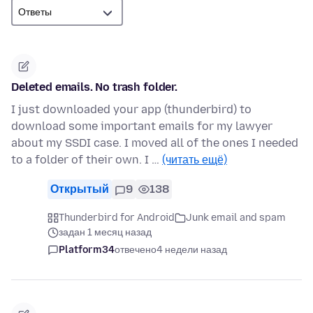
Deleted emails. No trash folder.
I just downloaded your app (thunderbird) to
download some important emails for my lawyer
about my SSDI case. I moved all of the ones I needed
to a folder of their own. I …
(читать ещё)
Открытый
9
138
Thunderbird for Android
Junk email and spam
задан 1 месяц назад
Platform34
отвечено
4 недели назад