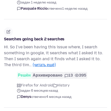
задан 1 неделю назад
Pasquale Riccio
отвечено
1 неделю назад
Searches going back 2 searches
Hi. So I've been having this issue where, I search
something in google, it searches what I asked it to.
Then I search again and it finds what I asked it to.
The third tim…
(читать ещё)
Решён
Архивировано
13
395
Firefox for Android
History
задан 6 месяцев назад
Denys
отвечено
4 месяца назад