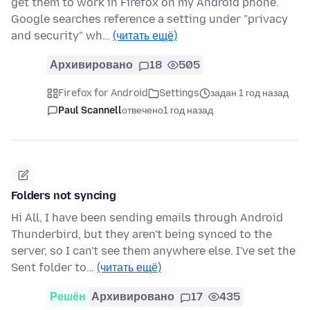
get them to work in Firefox on my Android phone.
Google searches reference a setting under "privacy
and security" wh…
(читать ещё)
Архивировано
18
505
Firefox for Android
Settings
задан 1 год назад
Paul Scannell
отвечено
1 год назад
Folders not syncing
Hi All, I have been sending emails through Android
Thunderbird, but they aren't being synced to the
server, so I can't see them anywhere else. I've set the
Sent folder to…
(читать ещё)
Решён
Архивировано
17
435