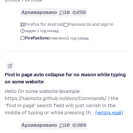
Архивировано
10
259
Firefox for Android
Passwords and sign in
задан 1 год назад
FirefoxSync
отвечено
1 год назад
Find in page auto collapse for no reason while typing
on some website
Hello On some website (example :
https://tasmota.github.io/docs/Commands/ ) the
"find in page" search field will just vanish in the
middle of typing or while pressing th…
(читать ещё)
Архивировано
10
309