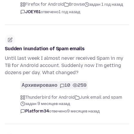
Firefox for Android
Browse
задан 1 год назад
JOEY61
отвечено
1 год назад
Sudden inundation of Spam emails
Until last week I almost never received Spam in my
TB for Android account. Suddenly now I'm getting
dozens per day. What changed?
Архивировано
10
259
Thunderbird for Android
Junk email and spam
задан 9 месяцев назад
Platform34
отвечено
9 месяцев назад