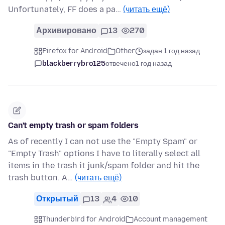
Unfortunately, FF does a pa…
(читать ещё)
Архивировано
13
270
Firefox for Android
Other
задан 1 год назад
blackberrybro125
отвечено
1 год назад
Can't empty trash or spam folders
As of recently I can not use the "Empty Spam" or
"Empty Trash" options I have to literally select all
items in the trash it junk/spam folder and hit the
trash button. A…
(читать ещё)
Открытый
13
4
10
Thunderbird for Android
Account management