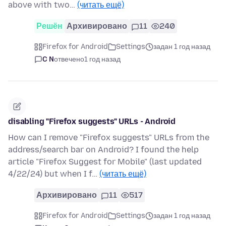
above with two…
(читать ещё)
Решён
Архивировано
11
240
Firefox for Android
Settings
задан 1 год назад
C N
отвечено
1 год назад
disabling "Firefox suggests" URLs - Android
How can I remove "Firefox suggests" URLs from the
address/search bar on Android? I found the help
article "Firefox Suggest for Mobile" (last updated
4/22/24) but when I f…
(читать ещё)
Архивировано
11
517
Firefox for Android
Settings
задан 1 год назад