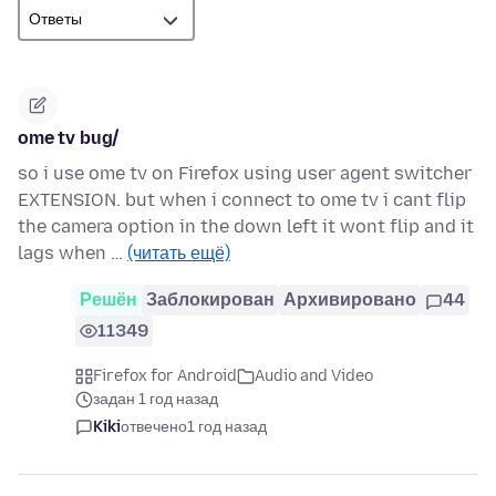
ome tv bug/
so i use ome tv on Firefox using user agent switcher
EXTENSION. but when i connect to ome tv i cant flip
the camera option in the down left it wont flip and it
lags when …
(читать ещё)
Решён
Заблокирован
Архивировано
44
11349
Firefox for Android
Audio and Video
задан 1 год назад
Kiki
отвечено
1 год назад