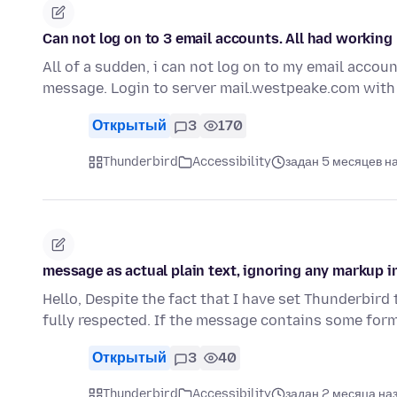
Can not log on to 3 email accounts. All had working
All of a sudden, i can not log on to my email account
message. Login to server mail.westpeake.com wit
Открытый
3
170
Thunderbird
Accessibility
задан 5 месяцев н
message as actual plain text, ignoring any markup 
Hello, Despite the fact that I have set Thunderbird
fully respected. If the message contains some fo
Открытый
3
40
Thunderbird
Accessibility
задан 2 месяца на