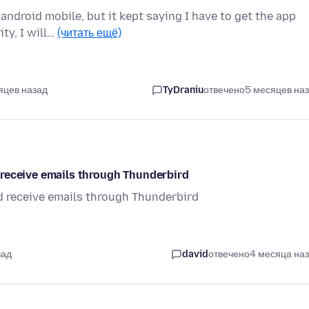
android mobile, but it kept saying I have to get the app
ty, I will…
(читать ещё)
яцев назад
TyDraniu
отвечено
5 месяцев на
nd receive emails through Thunderbird
and receive emails through Thunderbird
зад
david
отвечено
4 месяца на