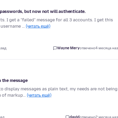
 passwords, but now not will authenticate.
s. I get a "failed" message for all 3 accounts. I get this
h username …
(читать ещё)
азад
Wayne Mery
отвечено
4 месяца на
in the message
 to display messages as plain text, my needs are not being
rm of markup…
(читать ещё)
зад
david
отвечено
2 месяца на