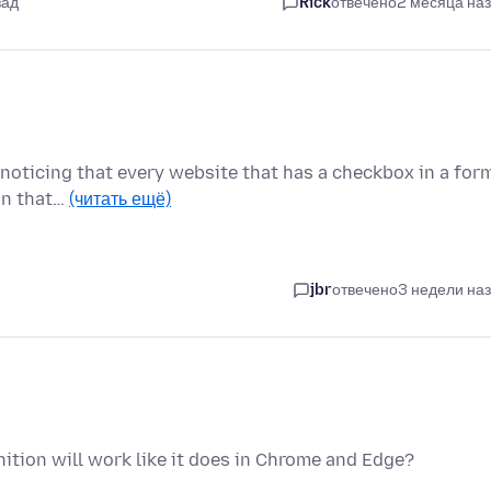
зад
Rick
отвечено
2 месяца на
m noticing that every website that has a checkbox in a for
on that…
(читать ещё)
jbr
отвечено
3 недели на
ition will work like it does in Chrome and Edge?