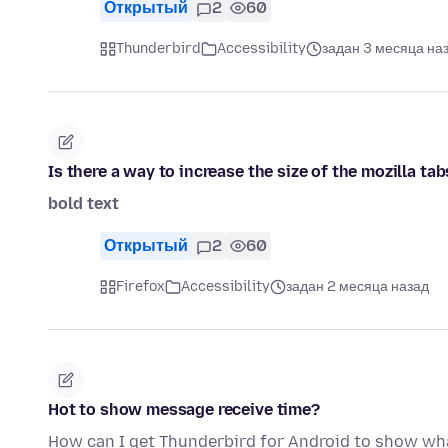
Открытый
2
60
Thunderbird
Accessibility
задан 3 месяца на
Is there a way to increase the size of the mozilla ta
bold text
Открытый
2
60
Firefox
Accessibility
задан 2 месяца назад
Hot to show message receive time?
How can I get Thunderbird for Android to show wha