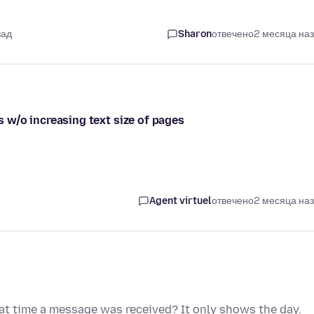
зад
Sharon
отвечено
2 месяца на
bs w/o increasing text size of pages
Agent virtuel
отвечено
2 месяца на
t time a message was received? It only shows the day.