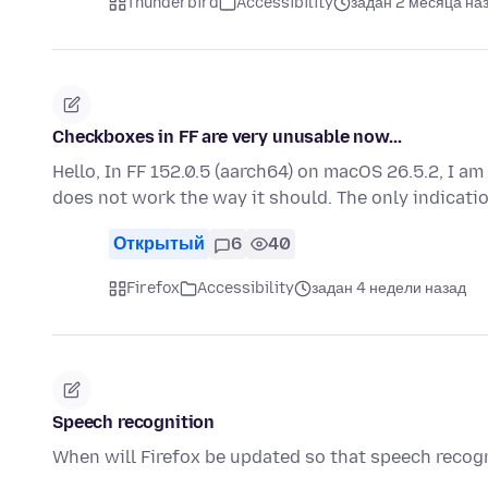
Thunderbird
Accessibility
задан 2 месяца на
Checkboxes in FF are very unusable now...
Hello, In FF 152.0.5 (aarch64) on macOS 26.5.2, I a
does not work the way it should. The only indicati
Открытый
6
40
Firefox
Accessibility
задан 4 недели назад
Speech recognition
When will Firefox be updated so that speech recogn