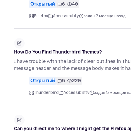
Открытый
6
40
Firefox
Accessibility
задан 2 месяца назад
How Do You Find Thunderbird Themes?
I have trouble with the lack of clear outlines in Thu
message header and the message body makes it ha
Открытый
5
220
Thunderbird
Accessibility
задан 5 месяцев н
Can you direct me to where I might get the Firefox 