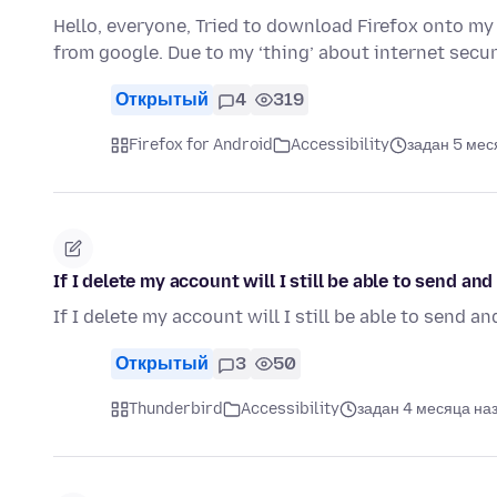
Hello, everyone, Tried to download Firefox onto my 
from google. Due to my ‘thing’ about internet securi
Открытый
4
319
Firefox for Android
Accessibility
задан 5 мес
If I delete my account will I still be able to send a
If I delete my account will I still be able to send 
Открытый
3
50
Thunderbird
Accessibility
задан 4 месяца на