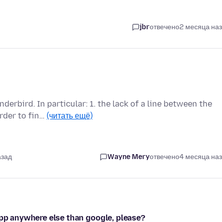
jbr
отвечено
2 месяца на
nderbird. In particular: 1. the lack of a line between the
rder to fin…
(читать ещё)
азад
Wayne Mery
отвечено
4 месяца на
app anywhere else than google, please?