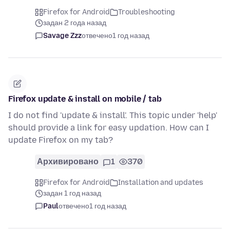
Firefox for Android
Troubleshooting
задан 2 года назад
Savage Zzz
отвечено
1 год назад
Firefox update & install on mobile / tab
I do not find 'update & install'. This topic under 'help'
should provide a link for easy updation. How can I
update Firefox on my tab?
Архивировано
1
370
Firefox for Android
Installation and updates
задан 1 год назад
Paul
отвечено
1 год назад