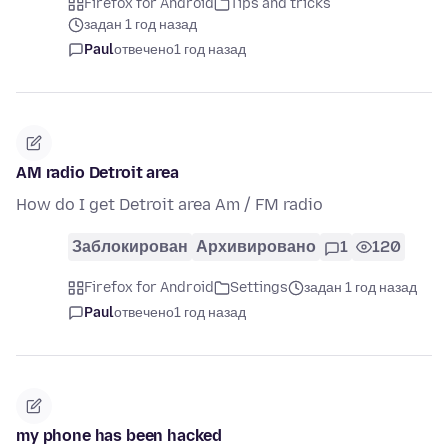
Firefox for Android
Tips and tricks
задан 1 год назад
Paul
отвечено
1 год назад
AM radio Detroit area
How do I get Detroit area Am / FM radio
Заблокирован
Архивировано
1
120
Firefox for Android
Settings
задан 1 год назад
Paul
отвечено
1 год назад
my phone has been hacked