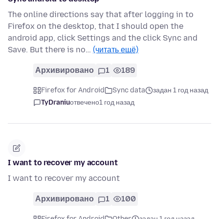
The online directions say that after logging in to
Firefox on the desktop, that I should open the
android app, click Settings and the click Sync and
Save. But there is no…
(читать ещё)
Архивировано
1
189
Firefox for Android
Sync data
задан 1 год назад
TyDraniu
отвечено
1 год назад
I want to recover my account
I want to recover my account
Архивировано
1
100
Firefox for Android
Other
задан 1 год назад