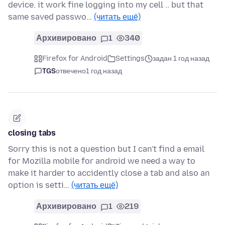
device. it work fine logging into my cell .. but that
same saved passwo…
(читать ещё)
Архивировано
1
340
Firefox for Android
Settings
задан 1 год назад
TGS
отвечено
1 год назад
closing tabs
Sorry this is not a question but I can't find a email
for Mozilla mobile for android we need a way to
make it harder to accidently close a tab and also an
option is setti…
(читать ещё)
Архивировано
1
219