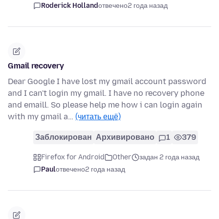
Roderick Holland
отвечено
2 года назад
Gmail recovery
Dear Google I have lost my gmail account password
and I can't login my gmail. I have no recovery phone
and emaill. So please help me how i can login again
with my gmail a…
(читать ещё)
Заблокирован
Архивировано
1
379
Firefox for Android
Other
задан 2 года назад
Paul
отвечено
2 года назад