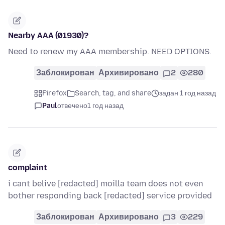
Nearby AAA (01930)?
Need to renew my AAA membership. NEED OPTIONS.
Заблокирован
Архивировано
2
280
Firefox
Search, tag, and share
задан 1 год назад
Paul
отвечено
1 год назад
complaint
i cant belive [redacted] moilla team does not even
bother responding back [redacted] service provided
Заблокирован
Архивировано
3
229