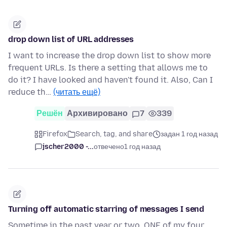
drop down list of URL addresses
I want to increase the drop down list to show more
frequent URLs. Is there a setting that allows me to
do it? I have looked and haven't found it. Also, Can I
reduce th…
(читать ещё)
Решён
Архивировано
7
339
Firefox
Search, tag, and share
задан 1 год назад
jscher2000 -...
отвечено
1 год назад
Turning off automatic starring of messages I send
Sometime in the past year or two, ONE of my four