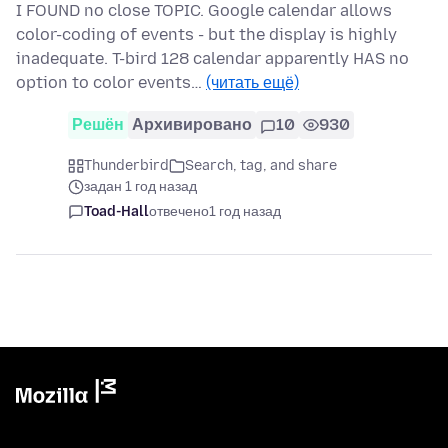
I FOUND no close TOPIC. Google calendar allows
color-coding of events - but the display is highly
inadequate. T-bird 128 calendar apparently HAS no
option to color events…
(читать ещё)
Решён
Архивировано
10
930
Thunderbird
Search, tag, and share
задан 1 год назад
Toad-Hall
отвечено
1 год назад