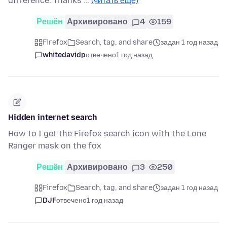
difference. Thanks …
(читать ещё)
Решён
Архивировано
4
159
Firefox
Search, tag, and share
задан 1 год назад
whitedavidp
отвечено
1 год назад
Hidden internet search
How to I get the Firefox search icon with the Lone
Ranger mask on the fox
Решён
Архивировано
3
250
Firefox
Search, tag, and share
задан 1 год назад
DJF
отвечено
1 год назад