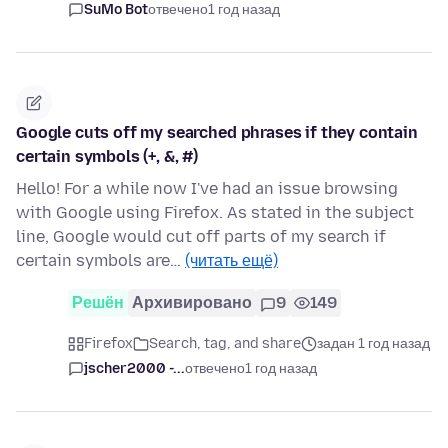
SuMo Bot
отвечено
1 год назад
Google cuts off my searched phrases if they contain
certain symbols (+, &, #)
Hello! For a while now I've had an issue browsing
with Google using Firefox. As stated in the subject
line, Google would cut off parts of my search if
certain symbols are…
(читать ещё)
Решён
Архивировано
9
149
Firefox
Search, tag, and share
задан 1 год назад
jscher2000 -...
отвечено
1 год назад