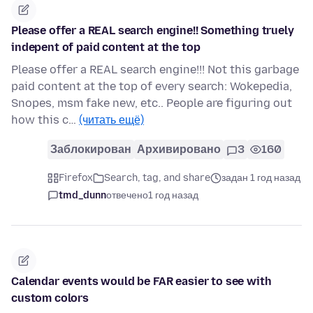
Please offer a REAL search engine!! Something truely
indepent of paid content at the top
Please offer a REAL search engine!!! Not this garbage
paid content at the top of every search: Wokepedia,
Snopes, msm fake new, etc.. People are figuring out
how this c…
(читать ещё)
Заблокирован
Архивировано
3
160
Firefox
Search, tag, and share
задан 1 год назад
tmd_dunn
отвечено
1 год назад
Calendar events would be FAR easier to see with
custom colors