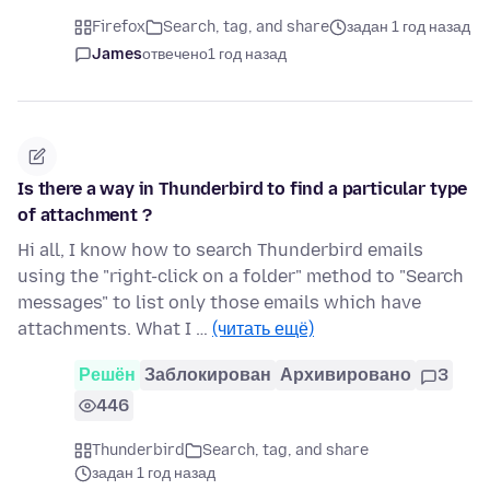
Firefox
Search, tag, and share
задан 1 год назад
James
отвечено
1 год назад
Is there a way in Thunderbird to find a particular type
of attachment ?
Hi all, I know how to search Thunderbird emails
using the "right-click on a folder" method to "Search
messages" to list only those emails which have
attachments. What I …
(читать ещё)
Решён
Заблокирован
Архивировано
3
446
Thunderbird
Search, tag, and share
задан 1 год назад