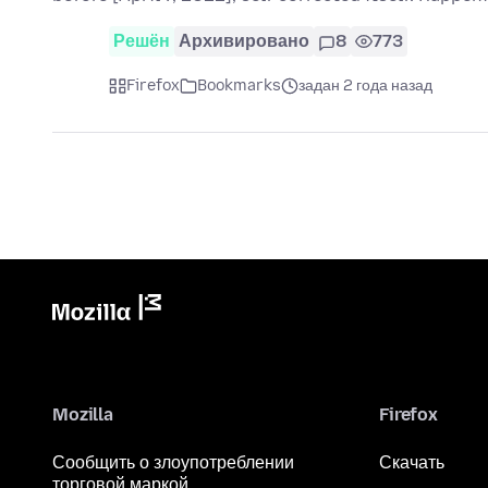
Решён
Архивировано
8
773
Firefox
Bookmarks
задан 2 года назад
Mozilla
Firefox
Сообщить о злоупотреблении
Скачать
торговой маркой