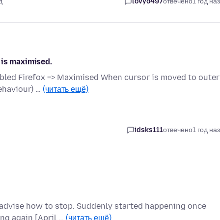
д
lovyo497
отвечено
1 год на
 is maximised.
bled Firefox => Maximised When cursor is moved to outer
ehaviour) …
(читать ещё)
idsks111
отвечено
1 год на
advise how to stop. Suddenly started happening once
ing again [April …
(читать ещё)