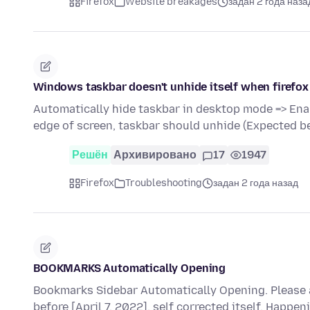
Firefox
Website breakages
задан 2 года наза
Windows taskbar doesn't unhide itself when firefox
Automatically hide taskbar in desktop mode => Ena
edge of screen, taskbar should unhide (Expected b
Решён
Архивировано
17
1947
Firefox
Troubleshooting
задан 2 года назад
BOOKMARKS Automatically Opening
Bookmarks Sidebar Automatically Opening. Please 
before [April 7, 2022], self corrected itself. Happen