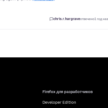
chris.r.hargrave
отвечено
1 год на
Firefox для разработчиков
Developer Edition