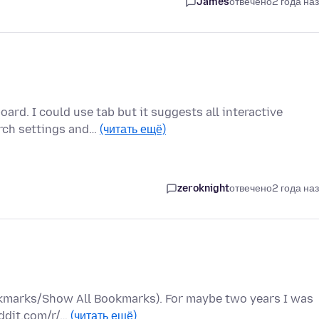
James
отвечено
2 года на
ard. I could use tab but it suggests all interactive
arch settings and…
(читать ещё)
zeroknight
отвечено
2 года на
ookmarks/Show All Bookmarks). For maybe two years I was
eddit.com/r/…
(читать ещё)