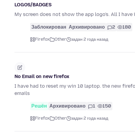
LOGOS/BADGES
My screen does not show the app logo's. All I have 
Заблокирован
Архивировано
2
180
Firefox
Other
задан 2 года назад
No Email on new firefox
I have had to reset my win 10 laptop. the new fire
emails
Решён
Архивировано
1
150
Firefox
Other
задан 2 года назад