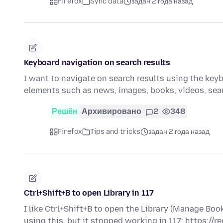
Firefox
Sync data
задан 2 года назад
Keyboard navigation on search results
I want to navigate on search results using the keybo
elements such as news, images, books, videos, se
Решён
Архивировано
2
348
Firefox
Tips and tricks
задан 2 года назад
Ctrl+Shift+B to open Library in 117
I like Ctrl+Shift+B to open the Library (Manage B
using this, but it stopped working in 117: https://r