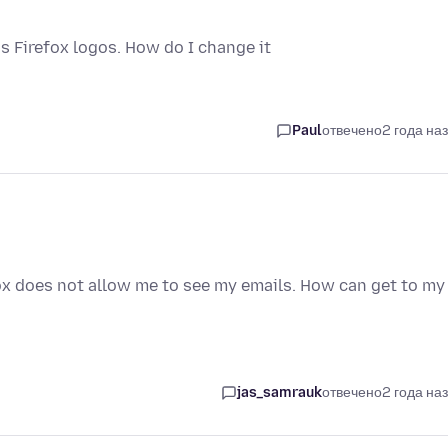
is Firefox logos. How do I change it
Paul
отвечено
2 года на
fox does not allow me to see my emails. How can get to my
jas_samrauk
отвечено
2 года на