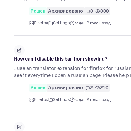
Решён
Архивировано
3
330
Firefox
Settings
задан 2 года назад
How can I disable this bar from showing?
I use an translator extension for firefox for russia
see it everytime I open a russian page. Please help
Решён
Архивировано
2
210
Firefox
Settings
задан 2 года назад