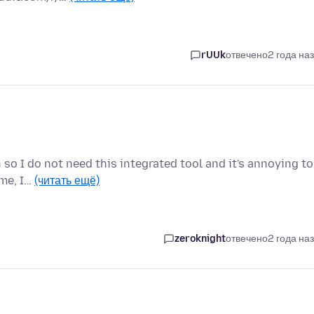
rUUk
отвечено
2 года на
n so I do not need this integrated tool and it's annoying to
 me, I…
(читать ещё)
zeroknight
отвечено
2 года на