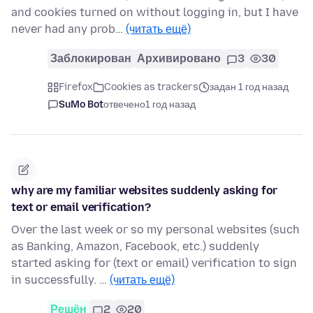
and cookies turned on without logging in, but I have
never had any prob…
(читать ещё)
Заблокирован
Архивировано
3
30
Firefox
Cookies as trackers
задан 1 год назад
SuMo Bot
отвечено
1 год назад
why are my familiar websites suddenly asking for
text or email verification?
Over the last week or so my personal websites (such
as Banking, Amazon, Facebook, etc.) suddenly
started asking for (text or email) verification to sign
in successfully. …
(читать ещё)
Решён
2
20