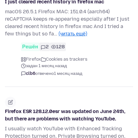
I just cleared recent history in firefox mac
macOS 26.5.1 Firefox MAC: 151.0.4 (aarch64)
reCAPTCHA keeps re-appearing espcially after I just
cleared recent history in firefox mac And I tried a
few things but so fa…
(читать ещё)
Решён
2
128
Firefox
Cookies as trackers
задан 1 месяц назад
clb6
отвечено
1 месяц назад
Firefox ESR 128.12.0esr was updated on June 24th,
but there are problems with watching YouTube.
I usually watch YouTube with Enhanced Tracking
Protection turned on, Private Browsing turned on,