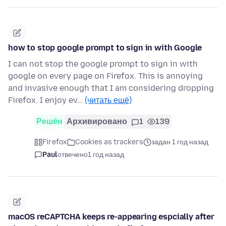
how to stop google prompt to sign in with Google
I can not stop the google prompt to sign in with
google on every page on Firefox. This is annoying
and invasive enough that I am considering dropping
Firefox. I enjoy ev…
(читать ещё)
Решён
Архивировано
1
139
Firefox
Cookies as trackers
задан 1 год назад
Paul
отвечено
1 год назад
macOS reCAPTCHA keeps re-appearing espcially after