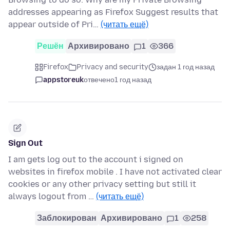
addresses appearing as Firefox Suggest results that
appear outside of Pri…
(читать ещё)
Решён
Архивировано
1
366
Firefox
Privacy and security
задан 1 год назад
appstoreuk
отвечено
1 год назад
Sign Out
I am gets log out to the account i signed on
websites in firefox mobile . I have not activated clear
cookies or any other privacy setting but still it
always logout from …
(читать ещё)
Заблокирован
Архивировано
1
258