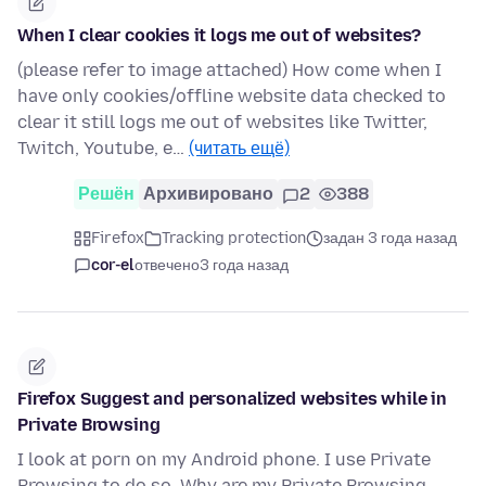
When I clear cookies it logs me out of websites?
(please refer to image attached) How come when I
have only cookies/offline website data checked to
clear it still logs me out of websites like Twitter,
Twitch, Youtube, e…
(читать ещё)
Решён
Архивировано
2
388
Firefox
Tracking protection
задан 3 года назад
cor-el
отвечено
3 года назад
Firefox Suggest and personalized websites while in
Private Browsing
I look at porn on my Android phone. I use Private
Browsing to do so. Why are my Private Browsing