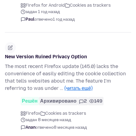
Firefox for Android
Cookies as trackers
задан 1 год назад
Paul
отвечено
1 год назад
New Version Ruined Privacy Option
The most recent Firefox update (145.0) lacks the
convenience of easily editing the cookie collection
that tells websites about me. The feature I'm
referring to was under …
(читать ещё)
Решён
Архивировано
2
149
Firefox
Cookies as trackers
задан 8 месяцев назад
Anan
отвечено
8 месяцев назад