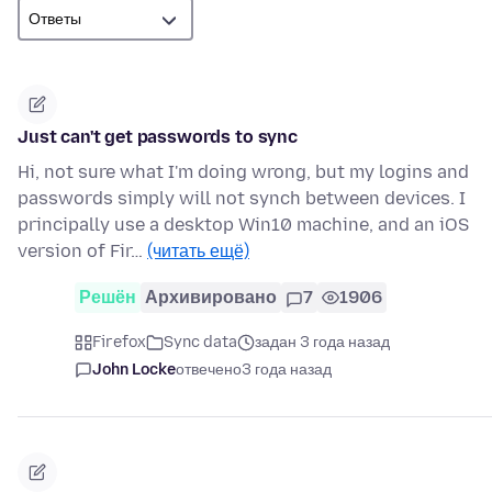
Just can't get passwords to sync
Hi, not sure what I'm doing wrong, but my logins and
passwords simply will not synch between devices. I
principally use a desktop Win10 machine, and an iOS
version of Fir…
(читать ещё)
Решён
Архивировано
7
1906
Firefox
Sync data
задан 3 года назад
John Locke
отвечено
3 года назад