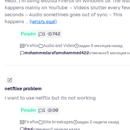
Hello, I’m using Mozilla Firefox on Windows 10. The iss
happens mainly on YouTube: – Videos stutter every fe
seconds – Audio sometimes goes out of sync – This
happens …
(читать ещё)
Решён
1
742
Firefox
Audio and Video
задан 5 месяцев назад
mohammedarafamohammed422
отвечено
5 месяцев н
netflixe problem
i want to use netflix but its not working
Решён
1
30
Firefox
Site breakages
задан 2 недели назад
Paul
отвечено
2 недели назад