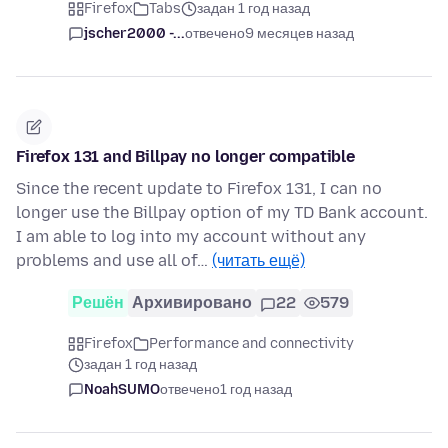
Firefox
Tabs
задан 1 год назад
jscher2000 -...
отвечено
9 месяцев назад
Firefox 131 and Billpay no longer compatible
Since the recent update to Firefox 131, I can no
longer use the Billpay option of my TD Bank account.
I am able to log into my account without any
problems and use all of…
(читать ещё)
Решён
Архивировано
22
579
Firefox
Performance and connectivity
задан 1 год назад
NoahSUMO
отвечено
1 год назад