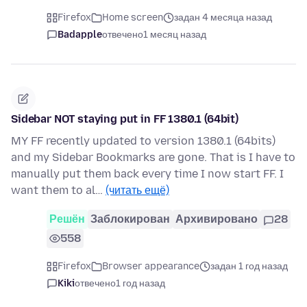
Firefox
Home screen
задан 4 месяца назад
Badapple
отвечено
1 месяц назад
Sidebar NOT staying put in FF 1380.1 (64bit)
MY FF recently updated to version 1380.1 (64bits)
and my Sidebar Bookmarks are gone. That is I have to
manually put them back every time I now start FF. I
want them to al…
(читать ещё)
Решён
Заблокирован
Архивировано
28
558
Firefox
Browser appearance
задан 1 год назад
Kiki
отвечено
1 год назад