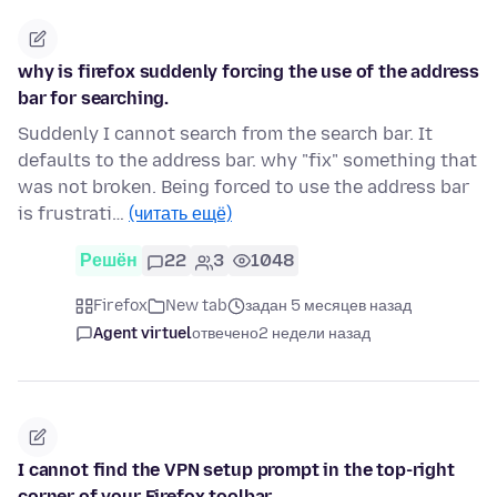
why is firefox suddenly forcing the use of the address
bar for searching.
Suddenly I cannot search from the search bar. It
defaults to the address bar. why "fix" something that
was not broken. Being forced to use the address bar
is frustrati…
(читать ещё)
Решён
22
3
1048
Firefox
New tab
задан 5 месяцев назад
Agent virtuel
отвечено
2 недели назад
I cannot find the VPN setup prompt in the top-right
corner of your Firefox toolbar.