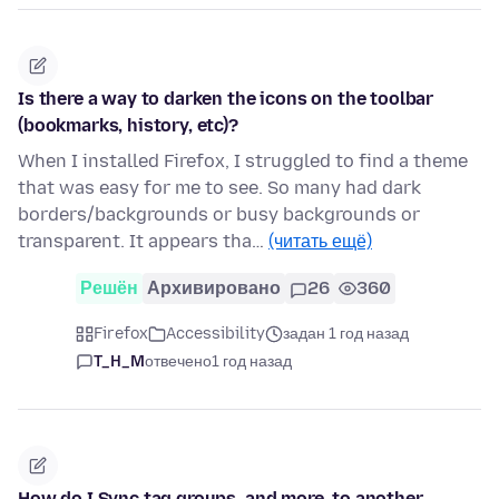
Is there a way to darken the icons on the toolbar
(bookmarks, history, etc)?
When I installed Firefox, I struggled to find a theme
that was easy for me to see. So many had dark
borders/backgrounds or busy backgrounds or
transparent. It appears tha…
(читать ещё)
Решён
Архивировано
26
360
Firefox
Accessibility
задан 1 год назад
T_H_M
отвечено
1 год назад
How do I Sync tag groups, and more, to another