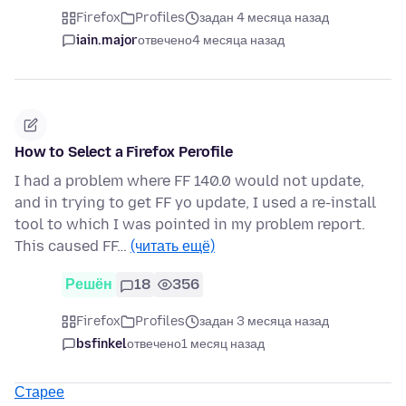
Firefox
Profiles
задан 4 месяца назад
iain.major
отвечено
4 месяца назад
How to Select a Firefox Perofile
I had a problem where FF 140.0 would not update,
and in trying to get FF yo update, I used a re-install
tool to which I was pointed in my problem report.
This caused FF…
(читать ещё)
Решён
18
356
Firefox
Profiles
задан 3 месяца назад
bsfinkel
отвечено
1 месяц назад
Старее