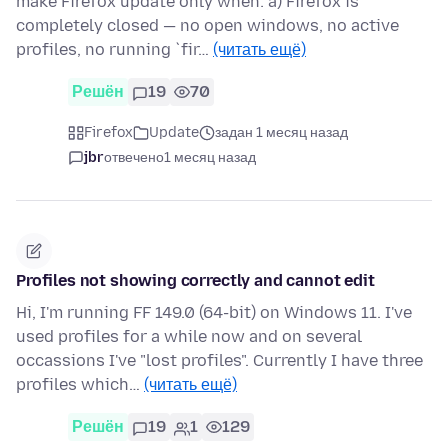
make Firefox update only when: a) Firefox is
completely closed — no open windows, no active
profiles, no running `fir…
(читать ещё)
Решён
19
70
Firefox
Update
задан 1 месяц назад
jbr
отвечено
1 месяц назад
Profiles not showing correctly and cannot edit
Hi, I'm running FF 149.0 (64-bit) on Windows 11. I've
used profiles for a while now and on several
occassions I've "lost profiles". Currently I have three
profiles which…
(читать ещё)
Решён
19
1
129