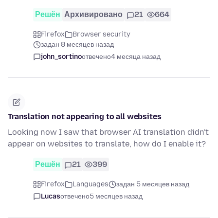
Решён
Архивировано
21
664
Firefox
Browser security
задан 8 месяцев назад
john_sortino
отвечено
4 месяца назад
Translation not appearing to all websites
Looking now I saw that browser AI translation didn't
appear on websites to translate, how do I enable it?
Решён
21
399
Firefox
Languages
задан 5 месяцев назад
Lucas
отвечено
5 месяцев назад