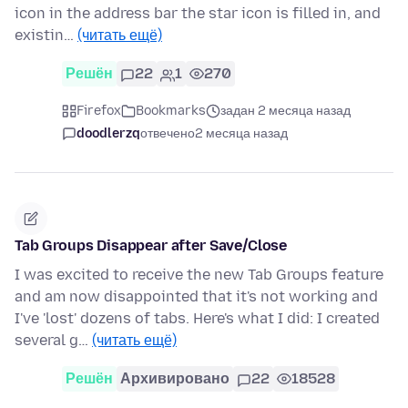
icon in the address bar the star icon is filled in, and
existin…
(читать ещё)
Решён
22
1
270
Firefox
Bookmarks
задан 2 месяца назад
doodlerzq
отвечено
2 месяца назад
Tab Groups Disappear after Save/Close
I was excited to receive the new Tab Groups feature
and am now disappointed that it's not working and
I've 'lost' dozens of tabs. Here's what I did: I created
several g…
(читать ещё)
Решён
Архивировано
22
18528