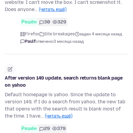
website. I can't move the box. I can't screenshot it.
Does anyone…
(читать ещё)
Решён
30
329
Firefox
Site breakages
задан 4 месяца назад
Paulf
отвечено
3 месяца назад
After version 149 update, search returns blank page
on yahoo
Default homepage is yahoo. Since the update to
version 149, if I do a search from yahoo, the new tab
that opens with the search result is blank most of
the time. I have…
(читать ещё)
Решён
29
379