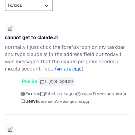
cannot get to claude.ai
normally i just click the forefox icon on my taskbar
and type claude.ai in the address field but today i
was messaged that the claude program needed a
mozila account - so…
(читать ещё)
Решён
1
3
407
Firefox
Site breakages
задан 5 месяцев назад
Denys
отвечено
5 месяцев назад