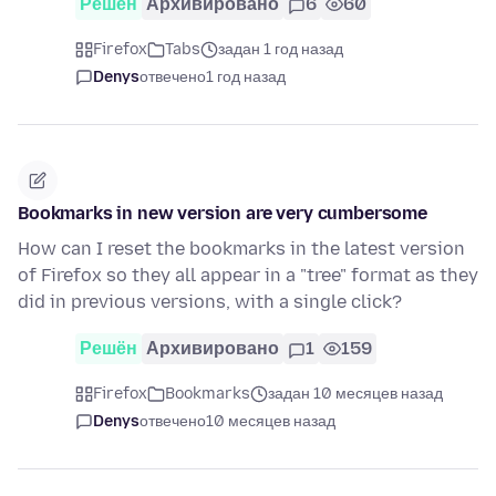
Решён
Архивировано
6
60
Firefox
Tabs
задан 1 год назад
Denys
отвечено
1 год назад
Bookmarks in new version are very cumbersome
How can I reset the bookmarks in the latest version
of Firefox so they all appear in a "tree" format as they
did in previous versions, with a single click?
Решён
Архивировано
1
159
Firefox
Bookmarks
задан 10 месяцев назад
Denys
отвечено
10 месяцев назад