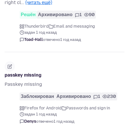
right cl…
(читать ещё)
Решён
Архивировано
1
90
Thunderbird
Email and messaging
задан 1 год назад
Toad-Hall
отвечено
1 год назад
passkey missing
Passkey missing
Заблокирован
Архивировано
1
230
Firefox for Android
Passwords and sign in
задан 1 год назад
Denys
отвечено
1 год назад