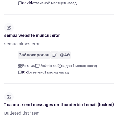
david
отвечено
5 месяцев назад
semua website muncul eror
semua akses eror
Заблокирован
1
40
Firefox
Undefined
задан 1 месяц назад
Kiki
отвечено
1 месяц назад
I cannot send messages on thunderbird email (locked)
Bulleted list item