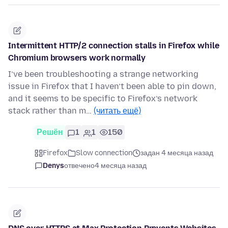
Intermittent HTTP/2 connection stalls in Firefox while
Chromium browsers work normally
I’ve been troubleshooting a strange networking
issue in Firefox that I haven’t been able to pin down,
and it seems to be specific to Firefox’s network
stack rather than m…
(читать ещё)
Решён
1
1
150
Firefox
Slow connection
задан 4 месяца назад
Denys
отвечено
4 месяца назад