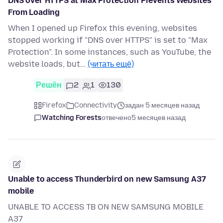
DNS over HTTPS at Max Protection Prevents Websites
From Loading
When I opened up Firefox this evening, websites
stopped working if "DNS over HTTPS" is set to "Max
Protection". In some instances, such as YouTube, the
website loads, but…
(читать ещё)
Решён
2
1
130
Firefox
Connectivity
задан 5 месяцев назад
Watching Forests
отвечено
5 месяцев назад
Unable to access Thunderbird on new Samsung A37
mobile
UNABLE TO ACCESS TB ON NEW SAMSUNG MOBILE
A37