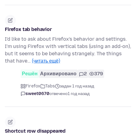
Firefox tab behavior
I'd like to ask about Firefox's behavior and settings.
I'm using Firefox with vertical tabs (using an add-on),
but it seems to be behaving strangely. The things
that have…
(читать ещё)
Решён
Архивировано
2
379
Firefox
Tabs
задан 1 год назад
sweet0670
отвечено
1 год назад
Shortcut row disappeared