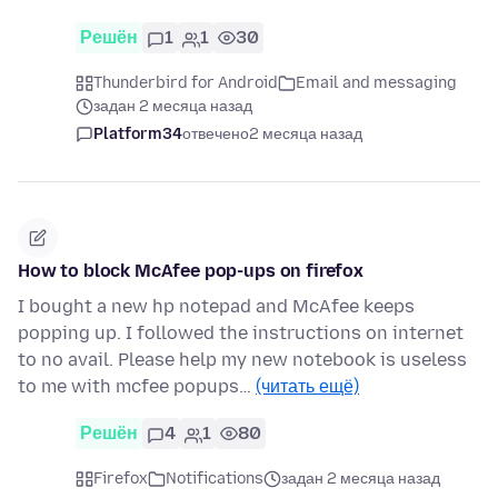
Решён
1
1
30
Thunderbird for Android
Email and messaging
задан 2 месяца назад
Platform34
отвечено
2 месяца назад
How to block McAfee pop-ups on firefox
I bought a new hp notepad and McAfee keeps
popping up. I followed the instructions on internet
to no avail. Please help my new notebook is useless
to me with mcfee popups…
(читать ещё)
Решён
4
1
80
Firefox
Notifications
задан 2 месяца назад