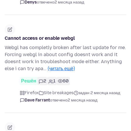
Denys
отвечено
2 месяца назад
Cannot access or enable webgl
Webgl has completly broken after last update for me.
Forcing webgl in about config doesnt work and it
doesnt work in troubleshoot mode either. Anything
else i can try apa…
(читать ещё)
Решён
2
1
60
Firefox
Site breakages
задан 2 месяца назад
Dave Farrant
отвечено
2 месяца назад