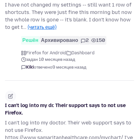
I have not changed my settings -- still want 1 row of
shortcuts. They were just fine this morning but now
the whole row is gone -- it's blank. I don't know how
to get t…
(читать ещё)
Решён
Архивировано
2
150
Firefox for Android
Dashboard
задан 10 месяцев назад
Kiki
отвечено
9 месяцев назад
I can't log into my dr. Their support says to not use
Firefox.
I can't log into my doctor. Their web support says to
not use Firefox.
https://www.samaritanhealthcare.com/mychart/ I've