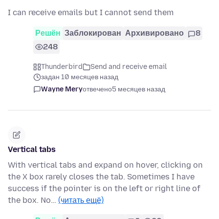
I can receive emails but I cannot send them
Решён
Заблокирован
Архивировано
8
248
Thunderbird
Send and receive email
задан 10 месяцев назад
Wayne Mery
отвечено
5 месяцев назад
Vertical tabs
With vertical tabs and expand on hover, clicking on
the X box rarely closes the tab. Sometimes I have
success if the pointer is on the left or right line of
the box. No…
(читать ещё)