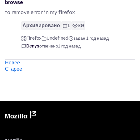
browse
to remove error in my firefox
Архивировано
1
30
Firefox
Undefined
задан 1 год назад
Denys
отвечено
1 год назад
Новее
Старее