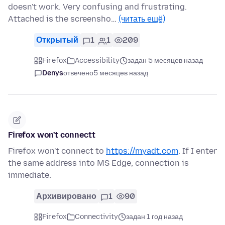
doesn't work. Very confusing and frustrating.
Attached is the screensho…
(читать ещё)
Открытый
1
1
209
Firefox
Accessibility
задан 5 месяцев назад
Denys
отвечено
5 месяцев назад
Firefox won't connectt
Firefox won't connect to
https://myadt.com
. If I enter
the same address into MS Edge, connection is
immediate.
Архивировано
1
90
Firefox
Connectivity
задан 1 год назад