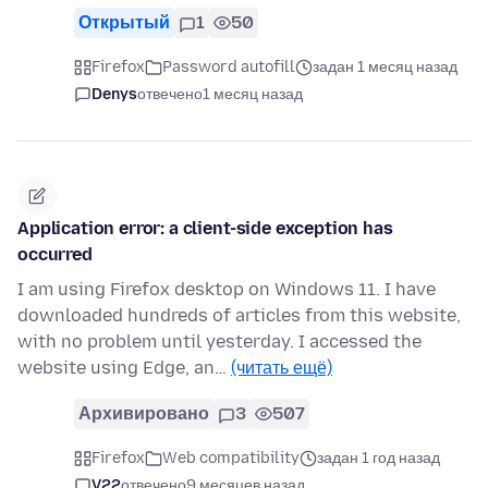
Открытый
1
50
Firefox
Password autofill
задан 1 месяц назад
Denys
отвечено
1 месяц назад
Application error: a client-side exception has
occurred
I am using Firefox desktop on Windows 11. I have
downloaded hundreds of articles from this website,
with no problem until yesterday. I accessed the
website using Edge, an…
(читать ещё)
Архивировано
3
507
Firefox
Web compatibility
задан 1 год назад
V22
отвечено
9 месяцев назад