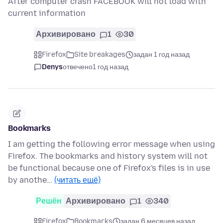
After computer crash FACEBOOK will not load with
current information
Архивировано
1
30
Firefox
Site breakages
задан 1 год назад
Denys
отвечено
1 год назад
Bookmarks
I am getting the following error message when using
Firefox. The bookmarks and history system will not
be functional because one of Firefox's files is in use
by anothe…
(читать ещё)
Решён
Архивировано
1
340
Firefox
Bookmarks
задан 6 месяцев назад