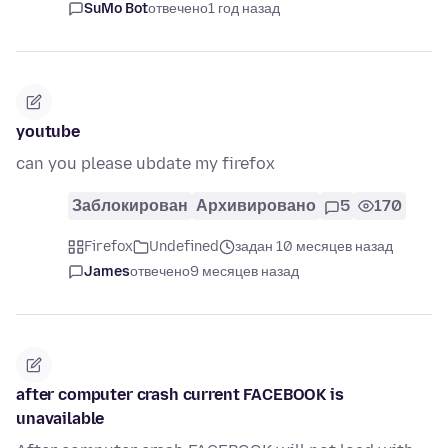
SuMo Bot
отвечено
1 год назад
youtube
can you please ubdate my firefox
Заблокирован
Архивировано
5
170
Firefox
Undefined
задан 10 месяцев назад
James
отвечено
9 месяцев назад
after computer crash current FACEBOOK is
unavailable