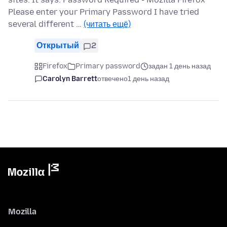
Please enter your Primary Password I have tried
several different …
(читать ещё)
Открытый
2
Firefox
Primary password
задан 1 день назад
Carolyn Barrett
отвечено
1 день назад
Mozilla