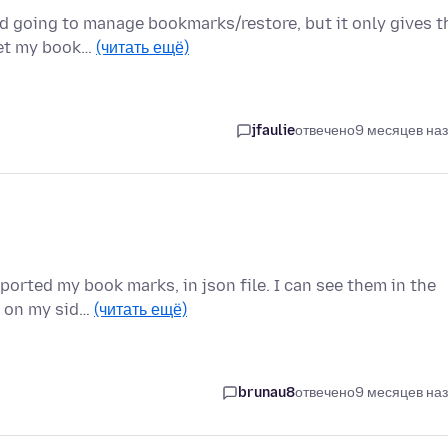
d going to manage bookmarks/restore, but it only gives t
 get my book…
(читать ещё)
jfaulie
отвечено
9 месяцев на
orted my book marks, in json file. I can see them in the
y on my sid…
(читать ещё)
brunau8
отвечено
9 месяцев на