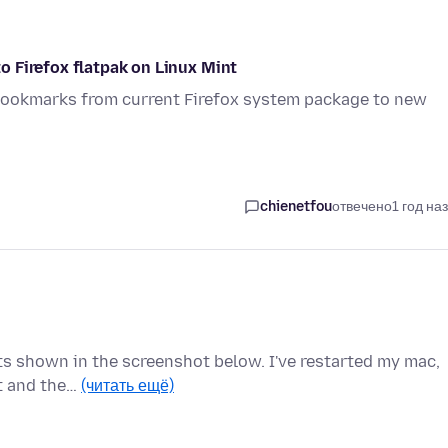
 Firefox flatpak on Linux Mint
bookmarks from current Firefox system package to new
chienetfou
отвечено
1 год на
sults shown in the screenshot below. I've restarted my mac,
t and the…
(читать ещё)