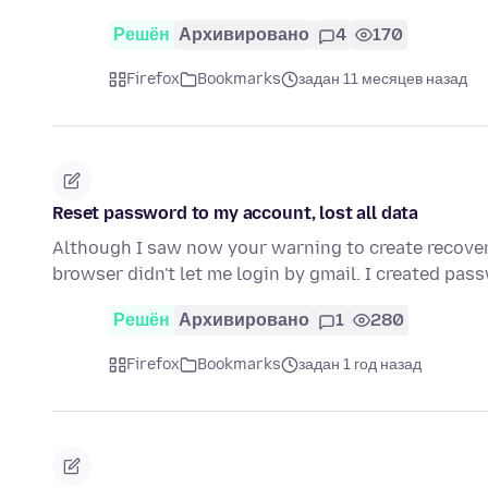
Решён
Архивировано
4
170
Firefox
Bookmarks
задан 11 месяцев назад
Reset password to my account, lost all data
Although I saw now your warning to create recover
browser didn't let me login by gmail. I created pa
Решён
Архивировано
1
280
Firefox
Bookmarks
задан 1 год назад