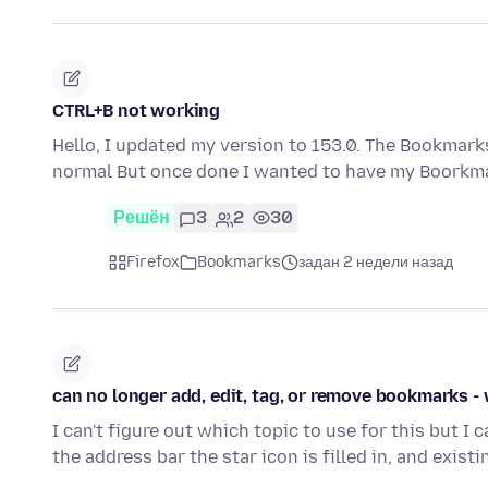
CTRL+B not working
Hello, I updated my version to 153.0. The Bookmarks
normal But once done I wanted to have my Boorkma
Решён
3
2
30
Firefox
Bookmarks
задан 2 недели назад
can no longer add, edit, tag, or remove bookmarks -
I can't figure out which topic to use for this but I 
the address bar the star icon is filled in, and exist