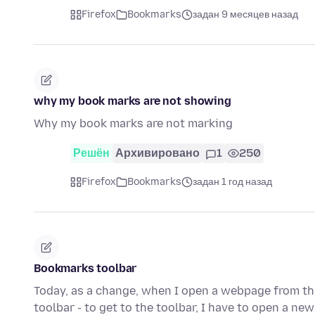
Firefox
Bookmarks
задан 9 месяцев назад
why my book marks are not showing
Why my book marks are not marking
Решён
Архивировано
1
250
Firefox
Bookmarks
задан 1 год назад
Bookmarks toolbar
Today, as a change, when I open a webpage from th
toolbar - to get to the toolbar, I have to open a ne