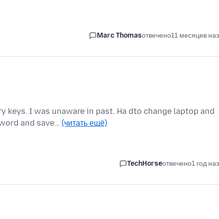
Marc Thomas
отвечено
11 месяцев на
y keys. I was unaware in past. Ha dto change laptop and
ssword and save…
(читать ещё)
TechHorse
отвечено
1 год на