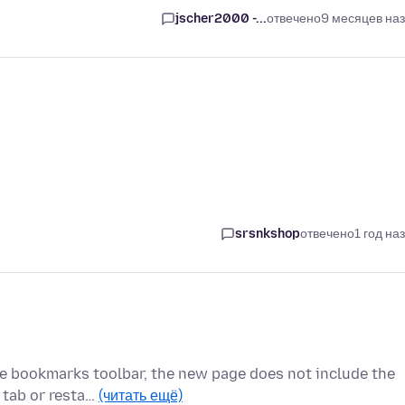
jscher2000 -...
отвечено
9 месяцев на
srsnkshop
отвечено
1 год на
e bookmarks toolbar, the new page does not include the
w tab or resta…
(читать ещё)