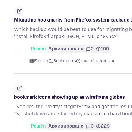
Migrating bookmarks from Firefox system package to
Which backup would be best to use for migrating 
install Firefox flatpak: JSON, HTML, or Sync?
Решён
Архивировано
2
199
Firefox
Bookmarks
задан 1 год назад
bookmark icons showing up as wireframe globes
I've tried the "verify integrity" fix and got the re
I've shutdown and started my mac with a hard boo
Решён
Архивировано
3
229