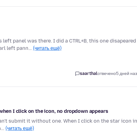
 left panel was there. I did a CTRL+B, this one disapeared
rl left pann…
(читать ещё)
saarthal
отвечено
5 дней на
 when I click on the icon, no dropdown appears
can't submit it without one. When I click on the star icon i
in…
(читать ещё)