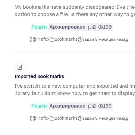
My bookmarks have suddenly disappeared. I've trie
option to choose a file. Is there any other way to
Решён
Архивировано
2
190
Firefox
Bookmarks
задан 9 месяцев назад
Imported book marks
I've switch to a new computer and exported and imp
library, but I don't know how to get them to displa
Решён
Архивировано
2
169
Firefox
Bookmarks
задан 9 месяцев назад