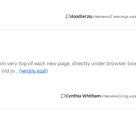
doodlerzq
отвечено
2 месяца на
rom very top of each new page, directly under browser box
y old jo…
(читать ещё)
Cynthia Whitham
отвечено
1 год на