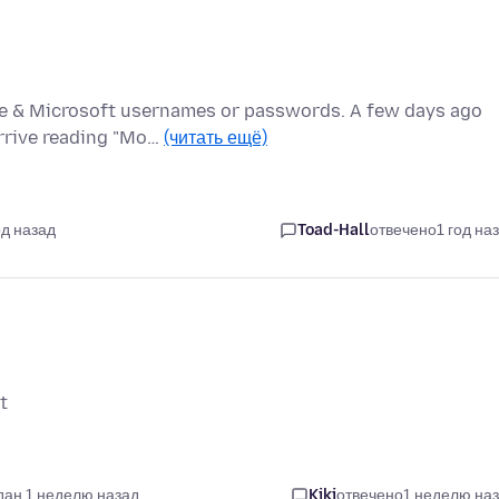
e & Microsoft usernames or passwords. A few days ago
rrive reading "Mo…
(читать ещё)
од назад
Toad-Hall
отвечено
1 год на
t
дан 1 неделю назад
Kiki
отвечено
1 неделю на