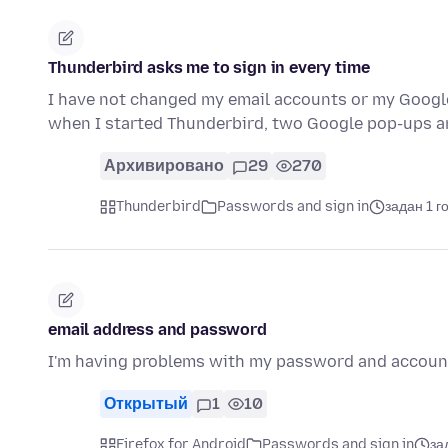
Thunderbird asks me to sign in every time
I have not changed my email accounts or my Googl
when I started Thunderbird, two Google pop-ups a
Архивировано
29
270
Thunderbird
Passwords and sign in
задан 1 г
email address and password
I'm having problems with my password and accoun
Открытый
1
10
Firefox for Android
Passwords and sign in
за