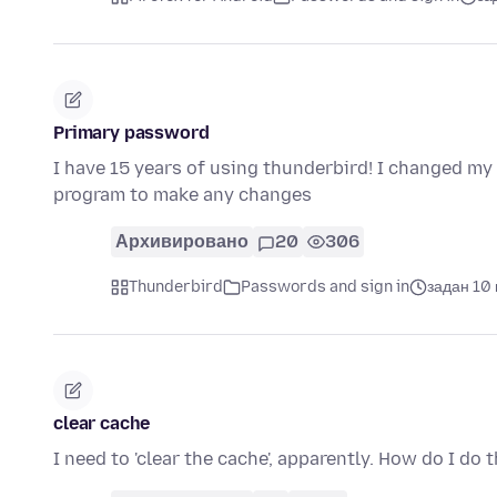
Primary password
I have 15 years of using thunderbird! I changed 
program to make any changes
Архивировано
20
306
Thunderbird
Passwords and sign in
задан 10
clear cache
I need to 'clear the cache', apparently. How do I do 