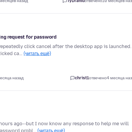
 месяцев назад
TyDraniu
отвечено
10 месяцев на
ling request for password
epeatedly click cancel after the desktop app is launched.
clicked ca…
(читать ещё)
месяца назад
christ1
отвечено
4 месяца на
 hours ago--but I now know any response to help me will
 password probl…
(читать ещё)