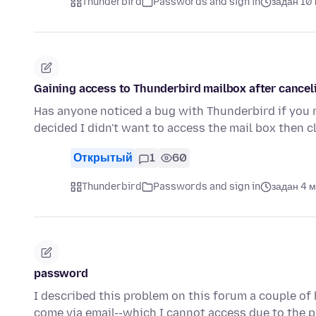
Thunderbird
Passwords and sign in
задан 10
Gaining access to Thunderbird mailbox after cance
Has anyone noticed a bug with Thunderbird if you r
decided I didn't want to access the mail box then 
Открытый
1
60
Thunderbird
Passwords and sign in
задан 4 
password
I described this problem on this forum a couple of
come via email--which I cannot access due to the