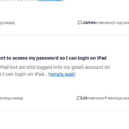
од назад
James
отвечено
1 год на
ant to access my password so I can login on iPad
Pad but am still logged into my gmail account on
 I can login on iPad…
(читать ещё)
месяца назад
Lin
отвечено
4 месяца на