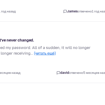
1 год назад
James
отвечено
1 год на
I've never changed.
ed my password. All of a sudden, it will no longer
 longer receiving…
(читать ещё)
месяцев назад
david
отвечено
5 месяцев на