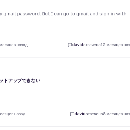
y gmail password. But I can go to gmail and sign in with
 месяцев назад
david
отвечено
10 месяцев на
ットアップできない
месяцев назад
david
отвечено
8 месяцев на