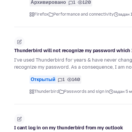
Архивировано
1
120
Firefox
Performance and connectivity
задан 
Thunderbird will not recognize my password which 
I've used Thunderbird for years & have never chang
recognize my password. As a consequence, I am no
Открытый
1
140
Thunderbird
Passwords and sign in
задан 5 
I cant log in on my thunderbird from my outlook