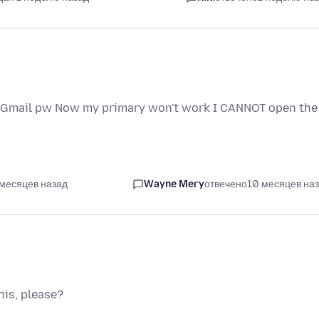
my Gmail pw Now my primary won't work I CANNOT open the
 месяцев назад
Wayne Mery
отвечено
10 месяцев на
this, please?