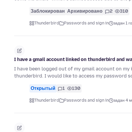
Заблокирован
Архивировано
2
310
Thunderbird
Passwords and sign in
задан 1 г
I have a gmail account linked on thunderbird and w
I have been logged out of my gmail account on my i
thunderbird. I would like to access my password so
Открытый
1
130
Thunderbird
Passwords and sign in
задан 4 