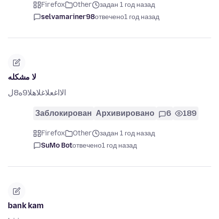
Firefox
Other
задан 1 год назад
selvamariner98
отвечено
1 год назад
لا مشكله
الااغعلاغلاهلا9ه8ل
Заблокирован
Архивировано
6
189
Firefox
Other
задан 1 год назад
SuMo Bot
отвечено
1 год назад
bank kam