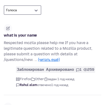
what is your name
Respected mozila please help me If you have a
legitimate question related to a Mozilla product,
please submit a question with details at
/questions/new. …
(читать ещё)
Заблокирован
Архивировано
1
259
Firefox
Other
задан 1 год назад
Rahul alam
отвечено
1 год назад