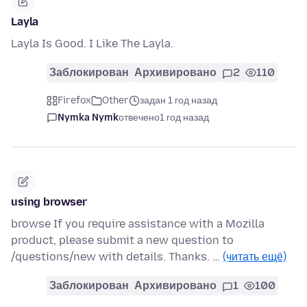
Layla
Layla Is Good. I Like The Layla.
Заблокирован
Архивировано
2
110
Firefox
Other
задан 1 год назад
Nymka Nymk
отвечено
1 год назад
using browser
browse If you require assistance with a Mozilla
product, please submit a new question to
/questions/new with details. Thanks. …
(читать ещё)
Заблокирован
Архивировано
1
100