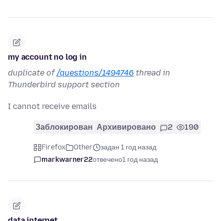
my account no log in
duplicate of
/questions/1494746
thread in
Thunderbird support section
I cannot receive emails
Заблокирован
Архивировано
2
190
Firefox
Other
задан 1 год назад
markwarner22
отвечено
1 год назад
data internet