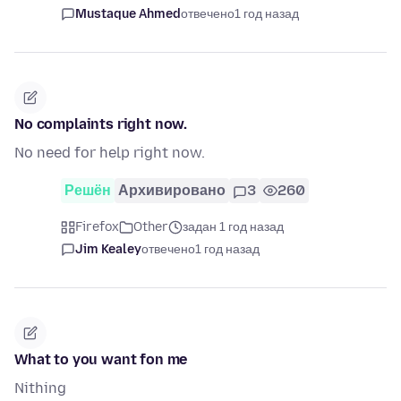
Mustaque Ahmed
отвечено
1 год назад
No complaints right now.
No need for help right now.
Решён
Архивировано
3
260
Firefox
Other
задан 1 год назад
Jim Kealey
отвечено
1 год назад
What to you want fon me
Nithing