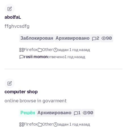
abolfaL
ffghvcsdfg
Заблокирован
Архивировано
2
90
Firefox
Other
задан 1 год назад
rosii momon
отвечено
1 год назад
computer shop
online browse in govarment
Решён
Архивировано
1
90
Firefox
Other
задан 1 год назад