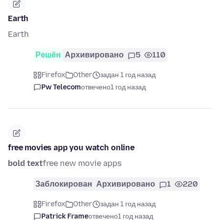
Earth
Earth
Решён
Архивировано
5
110
Firefox
Other
задан 1 год назад
Pw Telecom
отвечено
1 год назад
free movies app you watch online
bold text
free new movie apps
Заблокирован
Архивировано
1
220
Firefox
Other
задан 1 год назад
Patrick Frame
отвечено
1 год назад