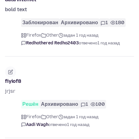
bold text
Заблокирован
Архивировано
1
180
Firefox
Other
задан 1 год назад
Redhothered Redho2403
отвечено
1 год назад
fiyiof8
jrjsr
Решён
Архивировано
1
100
Firefox
Other
задан 1 год назад
Aadi Wagh
отвечено
1 год назад