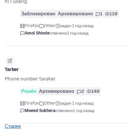
hi i useng
Заблокирован
Архивировано
1
110
Firefox
Other
задан 1 год назад
Amol Shinde
отвечено
1 год назад
Tarker
Phone number taraker
Решён
Архивировано
2
140
Firefox
Other
задан 1 год назад
Moeed Sukhera
отвечено
1 год назад
Старее