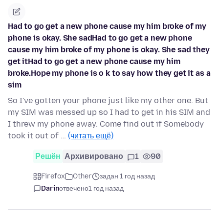
Had to go get a new phone cause my him broke of my
phone is okay. She sadHad to go get a new phone
cause my him broke of my phone is okay. She sad they
get itHad to go get a new phone cause my him
broke.Hope my phone is o k to say how they get it as a
sim
So I've gotten your phone just like my other one. But
my SIM was messed up so I had to get in his SIM and
I threw my phone away. Come find out if Somebody
took it out of …
(читать ещё)
Решён
Архивировано
1
90
Firefox
Other
задан 1 год назад
Darin
отвечено
1 год назад