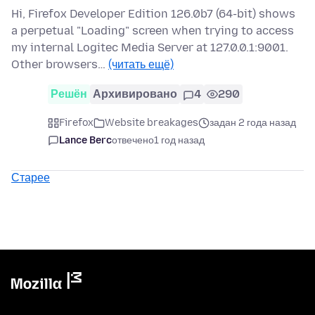
Hi, Firefox Developer Edition 126.0b7 (64-bit) shows
a perpetual "Loading" screen when trying to access
my internal Logitec Media Server at 127.0.0.1:9001.
Other browsers…
(читать ещё)
Решён
Архивировано
4
290
Firefox
Website breakages
задан 2 года назад
Lance Berc
отвечено
1 год назад
Старее