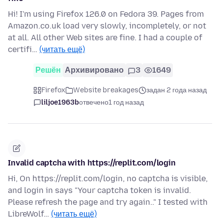
Hi! I'm using Firefox 126.0 on Fedora 39. Pages from
Amazon.co.uk load very slowly, incompletely, or not
at all. All other Web sites are fine. I had a couple of
certifi…
(читать ещё)
Решён
Архивировано
3
1649
Firefox
Website breakages
задан 2 года назад
liljoe1963b
отвечено
1 год назад
Invalid captcha with https://replit.com/login
Hi, On https://replit.com/login, no captcha is visible,
and login in says "Your captcha token is invalid.
Please refresh the page and try again.." I tested with
LibreWolf…
(читать ещё)