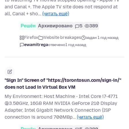
and Canal +. The Apple TV site does not respond at
all, Canal + sho…
(читать ещё)
Решён
Архивировано
5
389
Firefox
Website breakages
задан 1 год назад
ewamitrega
отвечено
1 год назад
"Sign In" Screen of "https://torontosun.com/sign-in/"
does not Load in Virtual Box VM
My Environment: Host Machine - Intel Core i7-4771
@3.50GHz, 16GB RAM NVIDIA GeForce 210 Display
Adapter, Intel Gigabit Network Connection (ISP
connection is around 700MBp…
(читать ещё)