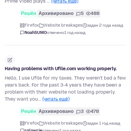
Prime Video plays …
(читать ещё)
Решён
Архивировано
5
488
Firefox
Website breakages
задан 2 года назад
NoahSUMO
отвечено
1 год назад
Having problems with Ufile.com working properly.
Hello, I use Ufile for my taxes. They weren't bad a few
years back. For the past 3-4 years they have been a
problem with their website not loading properly.
They want you…
(читать ещё)
Решён
Архивировано
3
478
Firefox
Website breakages
задан 1 год назад
rglowrie
отвечено
1 год назад