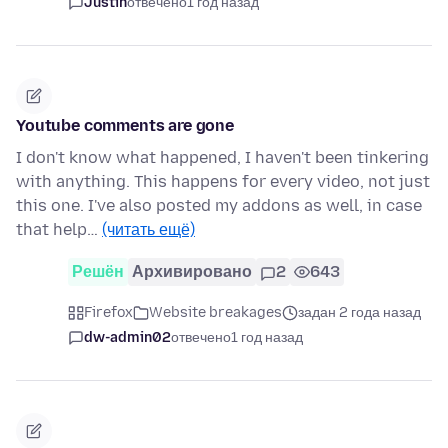
Justin
отвечено
1 год назад
Youtube comments are gone
I don't know what happened, I haven't been tinkering
with anything. This happens for every video, not just
this one. I've also posted my addons as well, in case
that help…
(читать ещё)
Решён
Архивировано
2
643
Firefox
Website breakages
задан 2 года назад
dw-admin02
отвечено
1 год назад