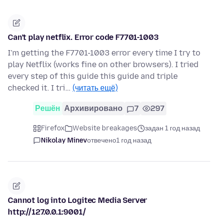
Can't play netflix. Error code F7701-1003
I'm getting the F7701-1003 error every time I try to
play Netflix (works fine on other browsers). I tried
every step of this guide this guide and triple
checked it. I tri…
(читать ещё)
Решён
Архивировано
7
297
Firefox
Website breakages
задан 1 год назад
Nikolay Minev
отвечено
1 год назад
Cannot log into Logitec Media Server
http://127.0.0.1:9001/