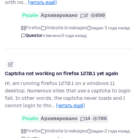
with no…
(читать ещё)
Решён
Архивировано
2
890
Firefox
Website breakages
задан 3 года назад
Questor
отвечено
3 года назад
Captcha not working on firefox 127.0.1 yet again
Hi, am running firefox 127.0.1 on a windows 11
desktop. Numerous sites that use a captcha to login
fail. In other words, the captcha never loads and I
cannot login to tho…
(читать ещё)
Решён
Архивировано
14
706
Firefox
Website breakages
задан 2 года назад