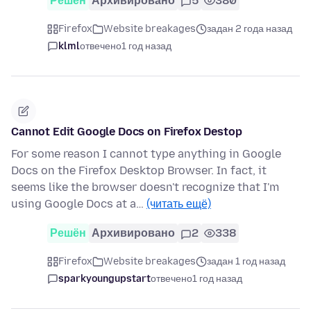
Решён
Архивировано
5
380
Firefox
Website breakages
задан 2 года назад
klml
отвечено
1 год назад
Cannot Edit Google Docs on Firefox Destop
For some reason I cannot type anything in Google
Docs on the Firefox Desktop Browser. In fact, it
seems like the browser doesn't recognize that I'm
using Google Docs at a…
(читать ещё)
Решён
Архивировано
2
338
Firefox
Website breakages
задан 1 год назад
sparkyoungupstart
отвечено
1 год назад