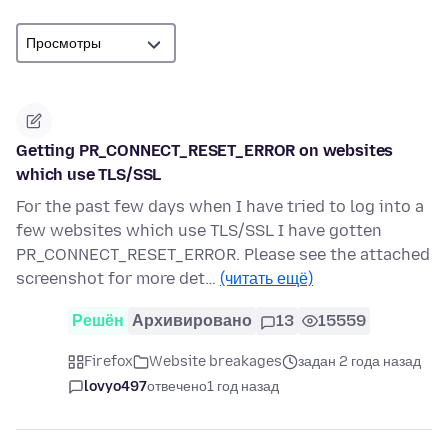
Getting PR_CONNECT_RESET_ERROR on websites
which use TLS/SSL
For the past few days when I have tried to log into a
few websites which use TLS/SSL I have gotten
PR_CONNECT_RESET_ERROR. Please see the attached
screenshot for more det…
(читать ещё)
Решён
Архивировано
13
15559
Firefox
Website breakages
задан 2 года назад
lovyo497
отвечено
1 год назад