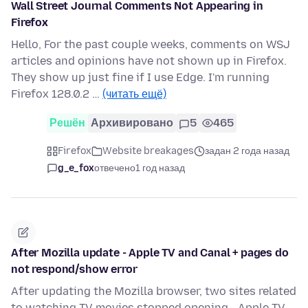
Wall Street Journal Comments Not Appearing in
Firefox
Hello, For the past couple weeks, comments on WSJ
articles and opinions have not shown up in Firefox.
They show up just fine if I use Edge. I'm running
Firefox 128.0.2 …
(читать ещё)
Решён
Архивировано
5
465
Firefox
Website breakages
задан 2 года назад
g_e_fox
отвечено
1 год назад
After Mozilla update - Apple TV and Canal + pages do
not respond/show error
After updating the Mozilla browser, two sites related
to watching TV movies stopped opening - Apple TV