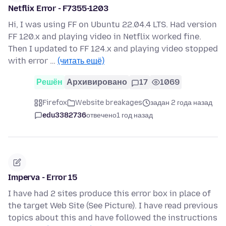
Netflix Error - F7355-1203
Hi, I was using FF on Ubuntu 22.04.4 LTS. Had version
FF 120.x and playing video in Netflix worked fine.
Then I updated to FF 124.x and playing video stopped
with error …
(читать ещё)
Решён
Архивировано
17
1069
Firefox
Website breakages
задан 2 года назад
edu3382736
отвечено
1 год назад
Imperva - Error 15
I have had 2 sites produce this error box in place of
the target Web Site (See Picture). I have read previous
topics about this and have followed the instructions