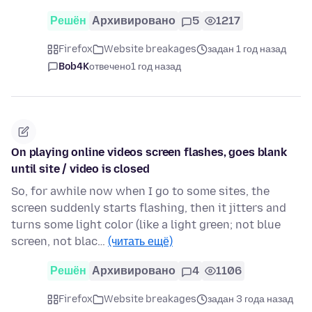
Решён
Архивировано
5
1217
Firefox
Website breakages
задан 1 год назад
Bob4K
отвечено
1 год назад
On playing online videos screen flashes, goes blank
until site / video is closed
So, for awhile now when I go to some sites, the
screen suddenly starts flashing, then it jitters and
turns some light color (like a light green; not blue
screen, not blac…
(читать ещё)
Решён
Архивировано
4
1106
Firefox
Website breakages
задан 3 года назад