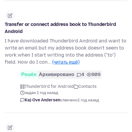
Transfer or connect address book to Thunderbird
Android
I have downloaded Thunderbird Android and want to
write an email but my address book doesn't seem to
work when I start writing into the address ("to")
field. How do I con…
(читать ещё)
Решён
Архивировано
4
909
Thunderbird for Android
Contacts
задан 1 год назад
Kaj-Ove Andersen
отвечено
1 год назад