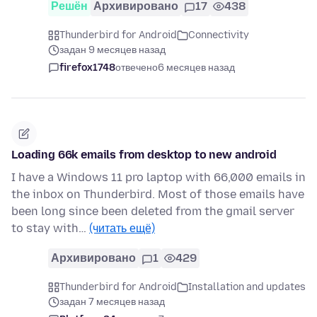
Решён
Архивировано
17
438
Thunderbird for Android
Connectivity
задан 9 месяцев назад
firefox1748
отвечено
6 месяцев назад
Loading 66k emails from desktop to new android
I have a Windows 11 pro laptop with 66,000 emails in
the inbox on Thunderbird. Most of those emails have
been long since been deleted from the gmail server
to stay with…
(читать ещё)
Архивировано
1
429
Thunderbird for Android
Installation and updates
задан 7 месяцев назад