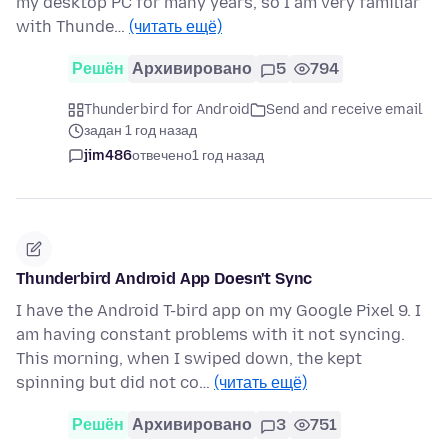
my desktop PC for many years, so I am very familiar
with Thunde…
(читать ещё)
Решён
Архивировано
5
794
Thunderbird for Android
Send and receive email
задан 1 год назад
jim486
отвечено
1 год назад
Thunderbird Android App Doesn't Sync
I have the Android T-bird app on my Google Pixel 9. I
am having constant problems with it not syncing.
This morning, when I swiped down, the kept
spinning but did not co…
(читать ещё)
Решён
Архивировано
3
751