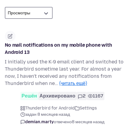
No mail notifications on my mobile phone with
Android 13
I initially used the K-9 email client and switched to
Thunderbird sometime last year. For almost a year
now, I haven't received any notifications from
Thunderbird when ne…
(читать ещё)
Решён
Архивировано
2
1167
Thunderbird for Android
Settings
задан 8 месяцев назад
demian.marty
отвечено
8 месяцев назад