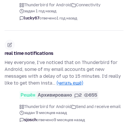
Thunderbird for Android
Connectivity
задан 1 год назад
lucky67
отвечено
1 год назад
real time notifications
Hey everyone, I’ve noticed that on Thunderbird for
Android, some of my email accounts get new
messages with a delay of up to 15 minutes. I’d really
like to get them insta…
(читать ещё)
Решён
Архивировано
2
655
Thunderbird for Android
Send and receive email
задан 9 месяцев назад
sjosch
отвечено
9 месяцев назад