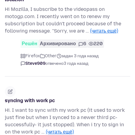
Hi Mozilla, I subscribe to the videopass on
motogp.com. I recently went on to renew my
subscription but couldn't proceed because of the
following message. "Sorry, we are …
(читать ещё)
Решён
Архивировано
6
220
Firefox
Other
задан 3 года назад
Steve909
отвечено
3 года назад
syncing with work pc
Hi. I want to sync with my work pc (it used to work
just fine but when I synced to a newer third pc-
successfully- it just stopped). When i try to sign in
on the work pc …
(читать ещё)