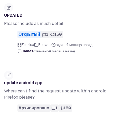
UPDATED
Please include as much detail
Открытый
1
150
Firefox
Browse
задан 4 месяца назад
James
отвечено
4 месяца назад
update android app
Where can I find the request update within android
Firefox please?
Архивировано
1
150