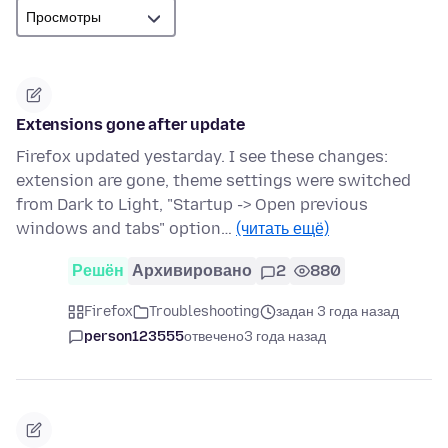
Extensions gone after update
Firefox updated yestarday. I see these changes:
extension are gone, theme settings were switched
from Dark to Light, "Startup -> Open previous
windows and tabs" option…
(читать ещё)
Решён
Архивировано
2
880
Firefox
Troubleshooting
задан 3 года назад
person123555
отвечено
3 года назад