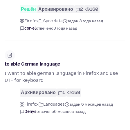
Решён
Архивировано
2
160
Firefox
Sync data
задан 3 года назад
cor-el
отвечено
3 года назад
to able German language
I want to able german language in Firefox and use
UTF for keyboard
Архивировано
1
159
Firefox
Languages
задан 6 месяцев назад
Denys
отвечено
6 месяцев назад