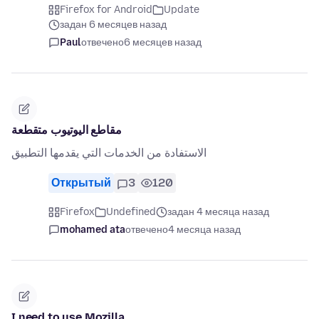
Firefox for Android
Update
задан 6 месяцев назад
Paul
отвечено
6 месяцев назад
مقاطع اليوتيوب متقطعة
الاستفادة من الخدمات التي يقدمها التطبيق
Открытый
3
120
Firefox
Undefined
задан 4 месяца назад
mohamed ata
отвечено
4 месяца назад
I need to use Mozilla