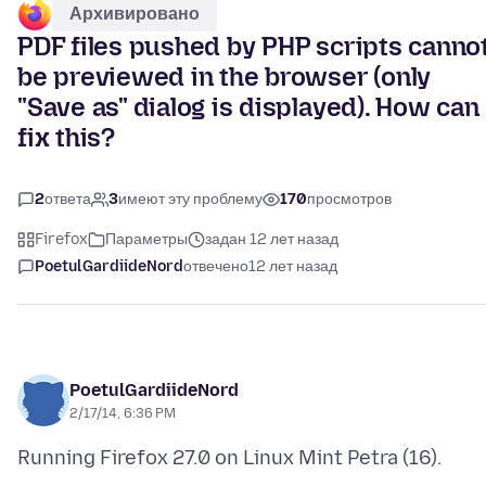
Архивировано
PDF files pushed by PHP scripts canno
be previewed in the browser (only
"Save as" dialog is displayed). How can 
fix this?
2
ответа
3
имеют эту проблему
170
просмотров
Firefox
Параметры
задан 12 лет назад
PoetulGardiideNord
отвечено
12 лет назад
PoetulGardiideNord
2/17/14, 6:36 PM