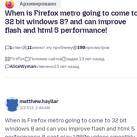
Архивировано
When is Firefox metro going to come t
32 bit windows 8? and can improve
flash and html 5 performance!
1
ответ
11
имеют эту проблему
190
просмотров
Firefox
Поломки сайтов
задан 13 лет назад
AliceWyman
отвечено
13 лет назад
matthew.hayllar
3/27/13, 2:46 AM
When is Firefox metro going to come to 32 bit
windows 8 and can you improve flash and html 5