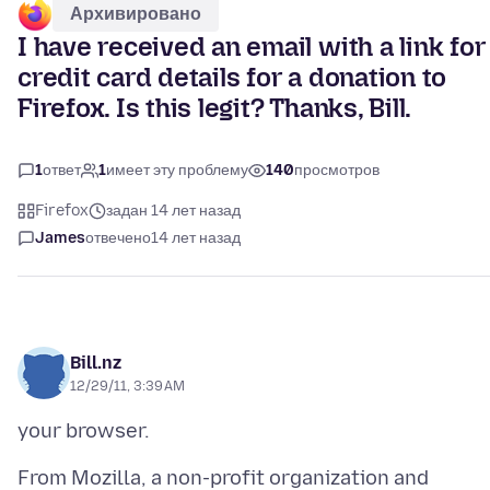
Архивировано
I have received an email with a link for
credit card details for a donation to
Firefox. Is this legit? Thanks, Bill.
1
ответ
1
имеет эту проблему
140
просмотров
Firefox
задан 14 лет назад
James
отвечено
14 лет назад
Bill.nz
12/29/11, 3:39 AM
From Mozilla, a non-profit organization and