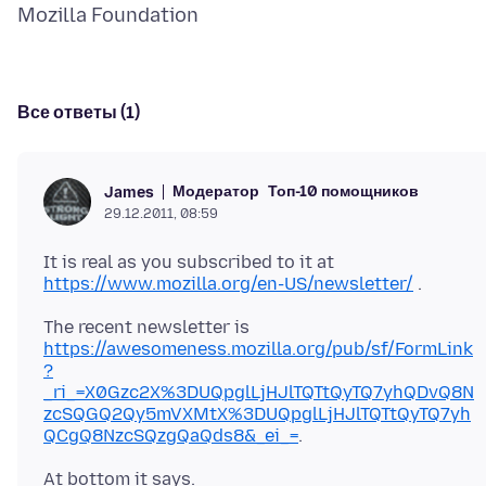
Все ответы (1)
Модератор
Топ-10 помощников
James
29.12.2011, 08:59
It is real as you subscribed to it at
https://www.mozilla.org/en-US/newsletter/
The recent newsletter is
https://awesomeness.mozilla.org/pub/sf/FormLink
?
_ri_=X0Gzc2X%3DUQpglLjHJlTQTtQyTQ7yhQDvQ8N
zcSQGQ2Qy5mVXMtX%3DUQpglLjHJlTQTtQyTQ7yh
QCgQ8NzcSQzgQaQds8&_ei_=