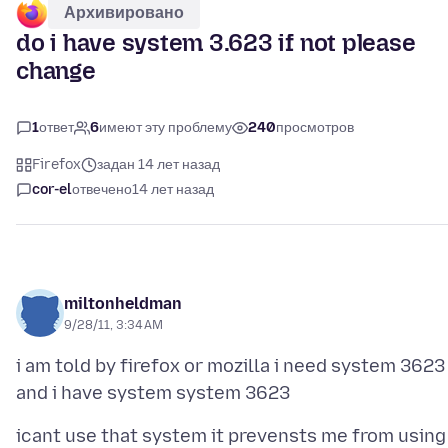
Архивировано
do i have system 3.623 if not please
change
1
ответ
6
имеют эту проблему
240
просмотров
Firefox
задан 14 лет назад
cor-el
отвечено
14 лет назад
miltonheldman
9/28/11, 3:34 AM
i am told by firefox or mozilla i need system 3623
icant use that system it prevensts me from using