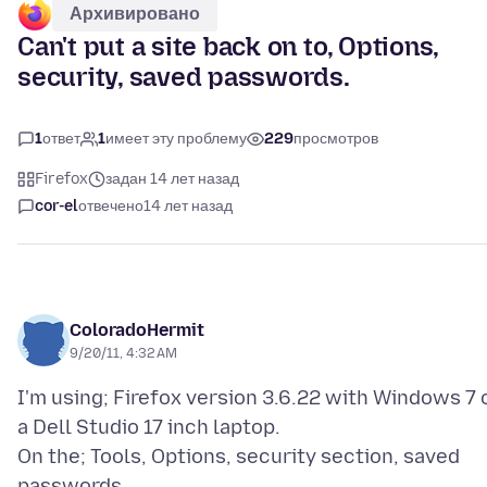
Архивировано
Can't put a site back on to, Options,
security, saved passwords.
1
ответ
1
имеет эту проблему
229
просмотров
Firefox
задан 14 лет назад
cor-el
отвечено
14 лет назад
ColoradoHermit
9/20/11, 4:32 AM
I'm using; Firefox version 3.6.22 with Windows 7 
a Dell Studio 17 inch laptop.
On the; Tools, Options, security section, saved