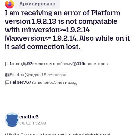
Архивировано
I am receiving an error of Platform
version 1.9.2.13 is not compatable
with minversion>=1.9.2.14
Maxversion<= 1.9.2.14. Also while on it
it said connection lost.
1
ответ
97
имеют эту проблему
119
просмотров
Firefox
задан 15 лет назад
Helper7677
отвечено
15 лет назад
enathe3
3/2/11, 1:32 AM