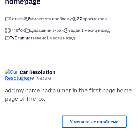
homepage
1
ответ
0
имеют эту проблему
20
просмотров
Firefox
Домашний экран
задан 1 месяц назад
TyDraniu
отвечено
1 месяц назад
Car Resolution
6/14/26, 3:44 AM
add my name hadia umer in the first page home
У меня та же проблема