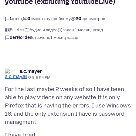
youtube (excluding YoutubeLive)
1
ответ
0
имеют эту проблему
20
просмотров
Firefox
Аудио и видео
задан 1 месяц назад
derNorden
отвечено
1 месяц назад
a.c.mayer
6/13/26, 5:54 PM
For the last maybe 2 weeks of so I have been
able to play videos on any website,it is only
Firefox that is having the errors. I use Windows
10, and the only extension I have is password
I have tried: