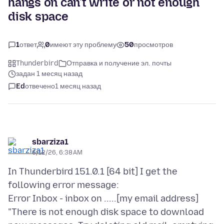
hangs on can't write or not enough
disk space
1
ответ
0
имеют эту проблему
50
просмотров
Thunderbird
Отправка и получение эл. почты
задан 1 месяц назад
Ed
отвечено
1 месяц назад
sbarziza1
6/12/26, 6:38 AM
In Thunderbird 151.0.1 [64 bit] I get the
following error message:
Error Inbox - inbox on .....[my email address]
"There is not enough disk space to download