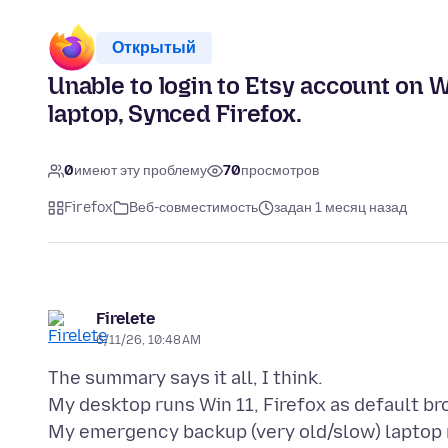
Открытый
Unable to login to Etsy account on 
laptop, Synced Firefox.
0
имеют эту проблему
70
просмотров
Firefox
Веб-совместимость
задан 1 месяц назад
Firelete
6/11/26, 10:48 AM
The summary says it all, I think.
My desktop runs Win 11, Firefox as default br
My emergency backup (very old/slow) laptop r