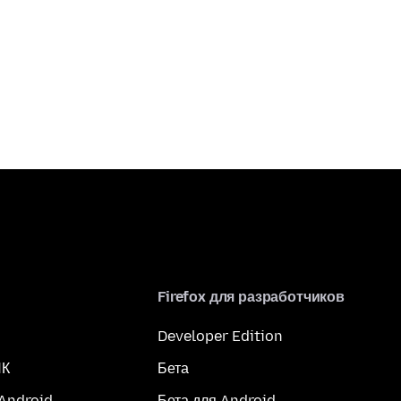
Firefox для разработчиков
Developer Edition
ПК
Бета
 Android
Бета для Android