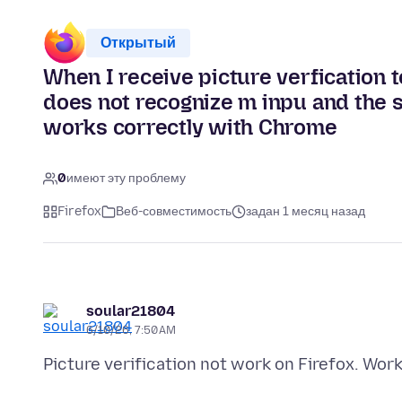
Открытый
When I receive picture verfication to
does not recognize m inpu and the sir
works correctly with Chrome
0
имеют эту проблему
Firefox
Веб-совместимость
задан 1 месяц назад
soular21804
6/10/26, 7:50 AM