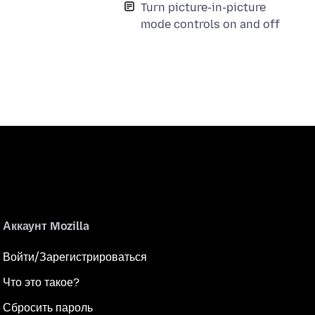
Turn picture-in-picture
mode controls on and off
Аккаунт Mozilla
Войти/Зарегистрироваться
Что это такое?
Сбросить пароль