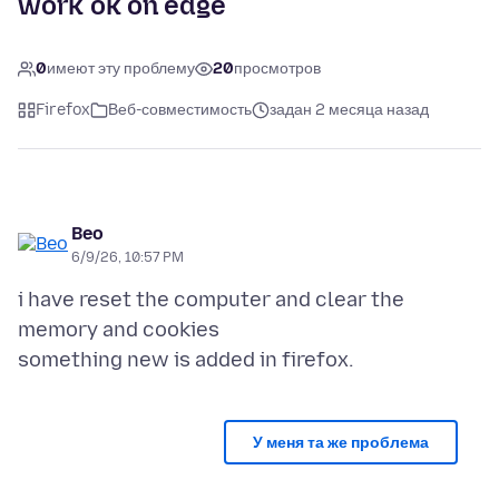
work ok on edge
0
имеют эту проблему
20
просмотров
Firefox
Веб-совместимость
задан 2 месяца назад
Beo
6/9/26, 10:57 PM
i have reset the computer and clear the
memory and cookies
У меня та же проблема