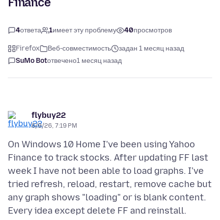
Finance
4
ответа
1
имеет эту проблему
40
просмотров
Firefox
Веб-совместимость
задан 1 месяц назад
SuMo Bot
отвечено
1 месяц назад
flybuy22
6/9/26, 7:19 PM
On Windows 10 Home I've been using Yahoo
Finance to track stocks. After updating FF last
week I have not been able to load graphs. I've
tried refresh, reload, restart, remove cache but
any graph shows "loading" or is blank content.
Every idea except delete FF and reinstall.