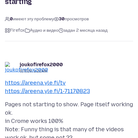
starting
0
имеют эту проблему
30
просмотров
Firefox
Аудио и видео
задан 2 месяца назад
joukofirefox2000
6/7/26, 1:21 AM
https://areena.yle.fi/tv
https://areena.yle.fi/1-71170823
Pages not starting to show. Page itself working
ok.
in Crome works 100%
Note: Funny thing is that many of the videos