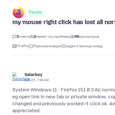
Решён
my mouse right click has lost all no
3
ответа
2
имеют эту проблему
99
просмотров
Firefox
Персонализация
задан 2 месяца назад
Salarboy
6/6/26, 7:04 AM
System Windows 11 - Firefox 151.0.3 All norm
eg open link in new tab or private window, co
changed and previously worked rt click ok. Any