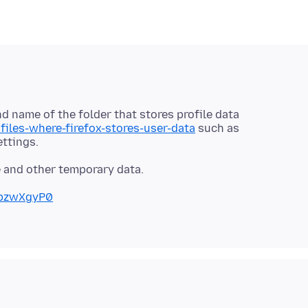
d name of the folder that stores profile data
files-where-firefox-stores-user-data
such as
epzwXgyP0