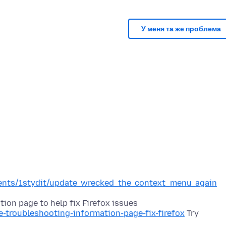
У меня та же проблема
ments/1stydit/update_wrecked_the_context_menu_again
e-troubleshooting-information-page-fix-firefox
Try