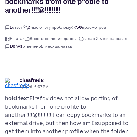
bookmarks from one profile to
another!!!!@!!!!!!!!!
1
ответ
0
имеют эту проблему
50
просмотров
Firefox
Восстановление данных
задан 2 месяца назад
Denys
отвечено
2 месяца назад
chasfred2
6/3/26, 6:57 PM
bold text
Firefox does not allow porting of
bookmarks from one profile to
another!!!!@!!!!!!!!! I can copy bookmarks to an
external drive, but then how am I supposed to
get them into another profile when the folder