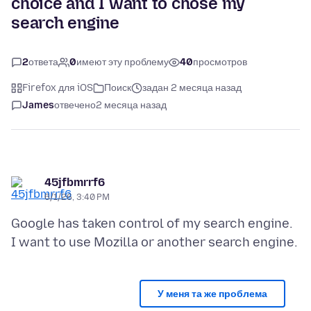
choice and I want to chose my
search engine
2
ответа
0
имеют эту проблему
40
просмотров
Firefox для iOS
Поиск
задан 2 месяца назад
James
отвечено
2 месяца назад
45jfbmrrf6
6/1/26, 3:40 PM
Google has taken control of my search engine.
У меня та же проблема