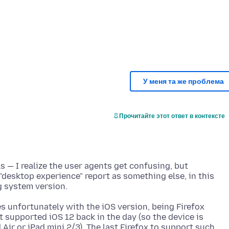
У меня та же проблема
Прочитайте этот ответ в контексте
s — I realize the user agents get confusing, but
 "desktop experience" report as something else, in this
s unfortunately with the iOS version, being Firefox
 supported iOS 12 back in the day (so the device is
 Air or iPad mini 2/3). The last Firefox to support such