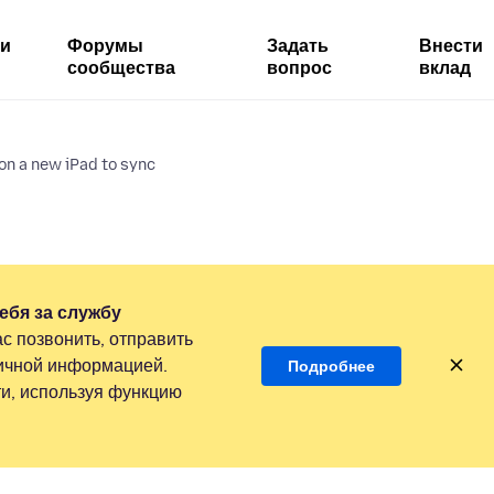
ми
Форумы
Задать
Внести
сообщества
вопрос
вклад
n on a new iPad to sync
ебя за службу
с позвонить, отправить
личной информацией.
Подробнее
и, используя функцию