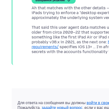
Выбранное решение
Ah that matches with the other details — 
iPads trying to enforce a "desktop experi
That said this user agent data matches u
older from circa 2020–22 that supported 
something like the first iPad Air or iPad
probably v38.x in 2021, as the next one:
requirements/
specifies iOS 13+ … I'm af
Для ответа на сообщения вы должны
войти в сво
Пожалуйста,
задайте новый вопрос
, если у вас е