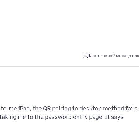
jbr
отвечено
2 месяца на
to-me iPad, the QR pairing to desktop method fails.
e taking me to the password entry page. It says