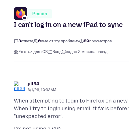
Решён
I can't log in on a new iPad to sync
3
ответа
0
имеют эту проблему
80
просмотров
Firefox для iOS
Вход
задан 2 месяца назад
jill34
6/1/26, 10:32 AM
When attempting to login to Firefox on a new-
When I try to login using email, it fails befor