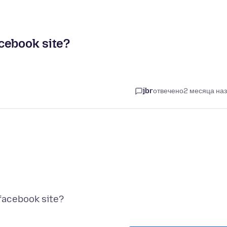
cebook site?
jbr
отвечено
2 месяца на