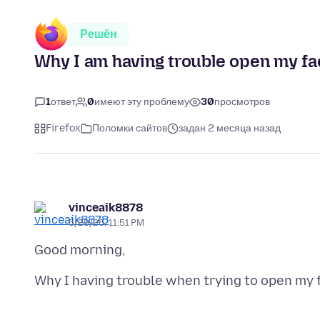
Решён
Why I am having trouble open my fa
1
ответ
0
имеют эту проблему
30
просмотров
Firefox
Поломки сайтов
задан 2 месяца назад
vinceaik8878
5/29/26, 11:51 PM