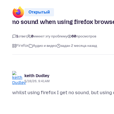
Открытый
no sound when using firefox brows
1
ответ
0
имеют эту проблему
60
просмотров
Firefox
Аудио и видео
задан 2 месяца назад
keith Dudley
5/18/26, 9:41 AM