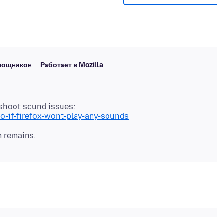
омощников
Работает в Mozilla
eshoot sound issues:
do-if-firefox-wont-play-any-sounds