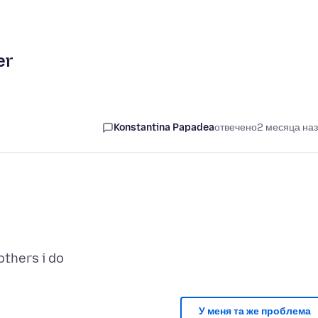
er
Konstantina Papadea
отвечено
2 месяца на
У меня та же проблема