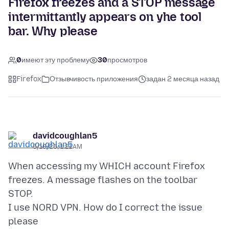
Firefox freezes and a STOP message
intermittantly appears on yhe tool
bar. Why please
0
имеют эту проблему
30
просмотров
Firefox
Отзывчивость приложения
задан 2 месяца назад
davidcoughlan5
5/18/26, 1:21 AM
When accessing my WHICH account Firefox
freezes. A message flashes on the toolbar
STOP.
I use NORD VPN. How do I correct the issue