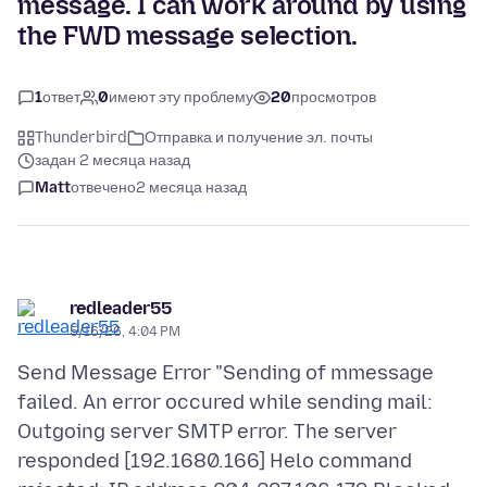
message. I can work around by using
the FWD message selection.
1
ответ
0
имеют эту проблему
20
просмотров
Thunderbird
Отправка и получение эл. почты
задан 2 месяца назад
Matt
отвечено
2 месяца назад
redleader55
5/16/26, 4:04 PM
Send Message Error "Sending of mmessage
failed. An error occured while sending mail:
Outgoing server SMTP error. The server
responded [192.1680.166] Helo command