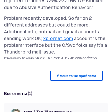
rejected: IP address 204.237.106.179 Blocked
Problem recently developed. So far on 2
different addresses but could be more.
Additional info, hotmail and gmail accounts
sending work OK;
xplornet.com
account is the
problem interface but the C/Svc folks say it's a
Изменено
16 мая 2026 г., 18:26:00 -0700
redleader55
У меня та же проблема
Все ответы (1)
Топ-25 помощников