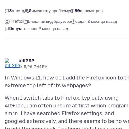
3
ответа
0
имеют эту проблему
80
просмотров
Firefox
Внешний вид браузера
задан 2 месяца назад
Denys
отвечено
2 месяца назад
bill292
5/15/26, 7:44 PM
In Windows 11, how do I add the Firefox icon to t
When I switch tabs to Firefox, typically using
Alt+Tab, I am often unsure at first which program
am in. I have searched Firefox settings, and
googled extensively, and there seems to be no w