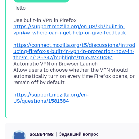
https://support.mozilla.org/en-US/kb/built-in-
vpn#w_where-can-i-get-help-or-give-feedback
https://connect.mozilla.org/t5/discussions/introd
ucing-firefox-s-built-in-vpn-ip-protection-now-in-
the/m-p/125247/highlight/true#M49430
Automatic VPN on Browser Launch
Allow users to choose whether the VPN should
automatically turn on every time Firefox opens, or
https://support.mozilla.org/en-
US/questions/1581584
Задавший вопрос
ao1894492