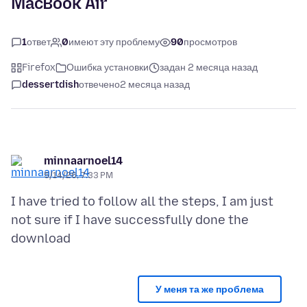
MacBook Air
1
ответ
0
имеют эту проблему
90
просмотров
Firefox
Ошибка установки
задан 2 месяца назад
dessertdish
отвечено
2 месяца назад
minnaarnoel14
5/14/26, 7:33 PM
I have tried to follow all the steps, I am just
not sure if I have successfully done the
У меня та же проблема