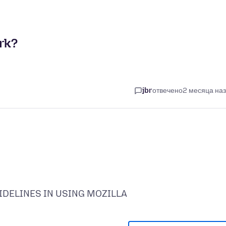
ork?
jbr
отвечено
2 месяца на