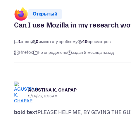
Открытый
Can I use Mozilla in my research w
1
ответ
0
имеют эту проблему
40
просмотров
Firefox
Не определено
задан 2 месяца назад
AGUSTINA K. CHAPAP
5/14/26, 6:36 AM
bold text