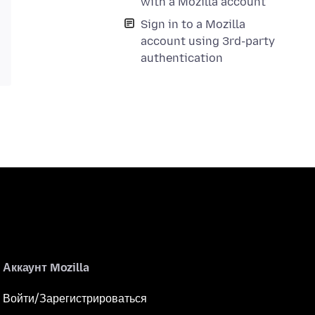
with a Mozilla account
Sign in to a Mozilla
account using 3rd-party
authentication
Аккаунт Mozilla
Войти/Зарегистрироваться