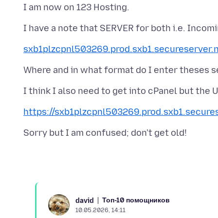
sxb1plzcpnl503269.prod.sxb1.secureserver.
https://sxb1plzcpnl503269.prod.sxb1.secure
Топ-10 помощников
david
10.05.2026, 14:11