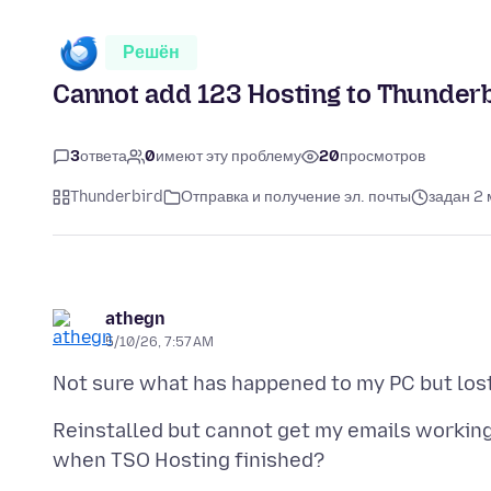
Решён
Cannot add 123 Hosting to Thunder
3
ответа
0
имеют эту проблему
20
просмотров
Thunderbird
Отправка и получение эл. почты
задан 2
athegn
5/10/26, 7:57 AM
Reinstalled but cannot get my emails working 