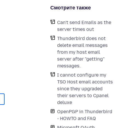
Смотрите также
Can't send Emails as the
server times out
Thunderbird does not
delete email messages
from my host email
server after "getting"
messages.
I cannot configure my
TSO Host email accounts
since they upgraded
their servers to Cpanel
deluxe
OpenPGP in Thunderbird
- HOWTO and FAQ
Microsoft OAuth