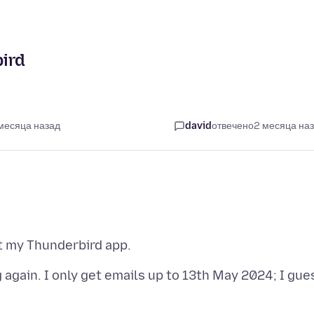
bird
 месяца назад
david
отвечено
2 месяца на
again. I only get emails up to 13th May 2024; I gue