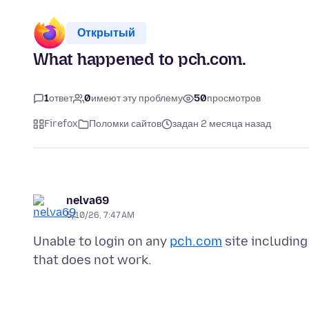
Открытый
What happened to pch.com.
1
ответ
0
имеют эту проблему
50
просмотров
Firefox
Поломки сайтов
задан 2 месяца назад
nelva69
5/10/26, 7:47 AM
Unable to login on any
pch.com
site including