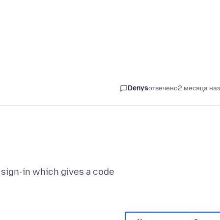
Denys
отвечено
2 месяца на
 sign-in which gives a code