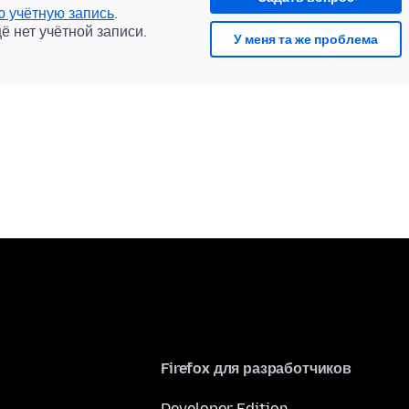
ю учётную запись
.
щё нет учётной записи.
У меня та же проблема
Firefox для разработчиков
Developer Edition