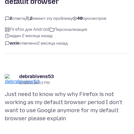
default browser
2
ответа
2
имеют эту проблему
40
просмотров
Firefox для Android
Персонализация
задан 2 месяца назад
wxie
отвечено
2 месяца назад
debrabivens53
5/9/26, 10:53 PM
Just need to know why why Firefox is not
working as my default browser period I don't
want to use Google anymore for my default