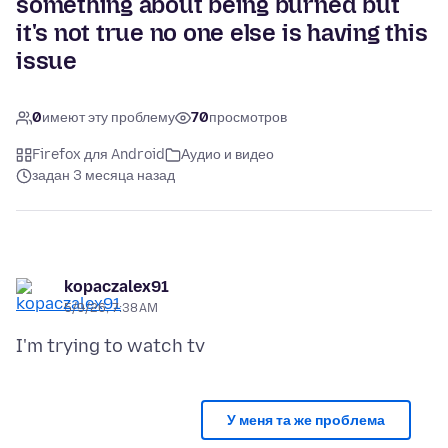
something about being burned but
it's not true no one else is having this
issue
0
имеют эту проблему
70
просмотров
Firefox для Android
Аудио и видео
задан 3 месяца назад
kopaczalex91
5/9/26, 7:38 AM
У меня та же проблема