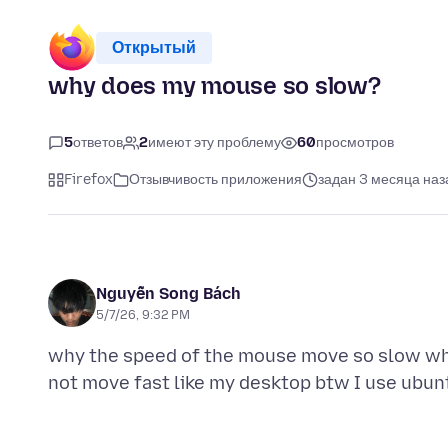
Открытый
why does my mouse so slow?
5
ответов
2
имеют эту проблему
60
просмотров
Firefox
Отзывчивость приложения
задан 3 месяца наз
Nguyễn Song Bách
5/7/26, 9:32 PM
why the speed of the mouse move so slow while