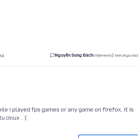
ад
Nguyễn Song Bách
отвечено
2 месяца на
 i played fps games or any game on firefox, it is